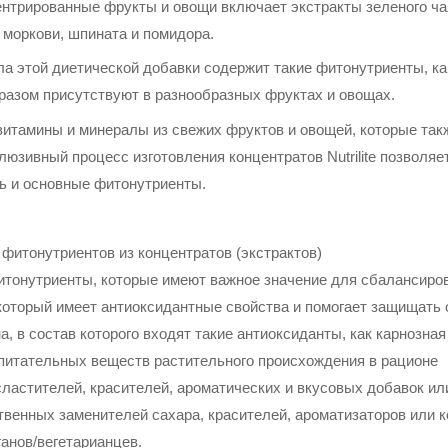
центрированные фрукты и овощи включает экстракты зеленого чая
 моркови, шпината и помидора.
 этой диетической добавки содержит такие фитонутриенты, как
разом присутствуют в разнообразных фруктах и овощах.
витамины и минералы из свежих фруктов и овощей, которые та
юзивный процесс изготовления концентратов Nutrilite позволяе
ь и основные фитонутриенты.
фитонутриентов из концентратов (экстрактов)
итонутриенты, которые имеют важное значение для сбалансиро
который имеет антиоксидантные свойства и помогает защищать о
, в состав которого входят такие антиоксиданты, как карнозная
 питательных веществ растительного происхождения в рационе
ластителей, красителей, ароматических и вкусовых добавок ил
твенных заменителей сахара, красителей, ароматизаторов или 
ганов/вегетарианцев.