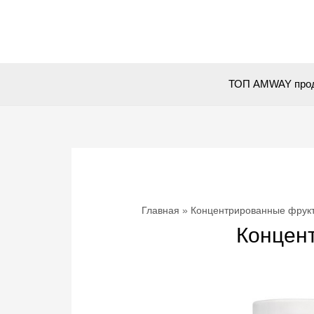
Перейти
к
содержимому
ТОП AMWAY про
Главная
Концентрированные фрукты
Концент