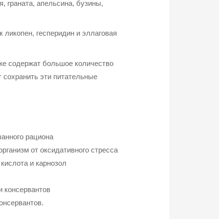
, граната, апельсина, бузины,
 ликопен, гесперидин и эллаговая
кже содержат большое количество
т сохранить эти питательные
ванного рациона
рганизм от оксидативного стресса
 кислота и карнозол
и консервантов
консервантов.