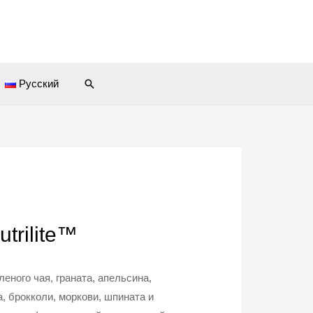
Поиск
Русский
trilite™
еного чая, граната, апельсина,
, брокколи, моркови, шпината и