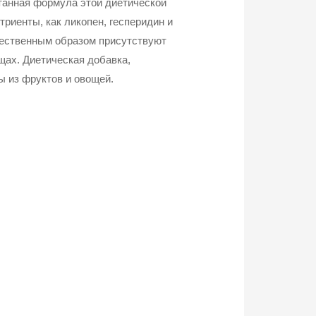
танная формула этой диетической
риенты, как ликопен, гесперидин и
тественным образом присутствуют
щах. Диетическая добавка,
 из фруктов и овощей.