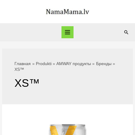
Перейти
к
содержимому
Пои
Main
Menu
Главная
Produkti
AMWAY продукты
Бренды
XS™
XS™