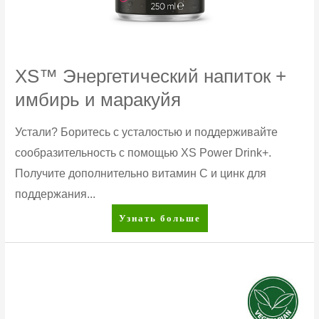
XS™ Энергетический напиток +
имбирь и маракуйя
Устали? Боритесь с усталостью и поддерживайте
сообразительность с помощью XS Power Drink+.
Получите дополнительно витамин C и цинк для
поддержания...
XS™
Узнать больше
Энергетический
напиток
+
имбирь
и
маракуйя