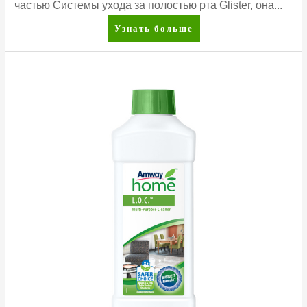
частью Системы ухода за полостью рта Glister, она...
Glister™
Узнать больше
Многофункциональная
зубная
паста