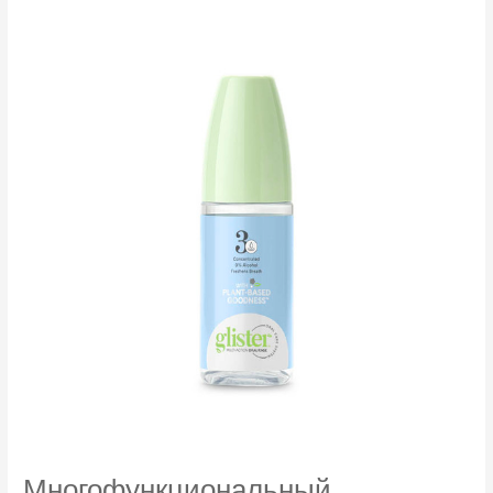
(мягкая)
Glister™
Многофункциональный