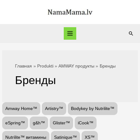
Перейти
к
содержимому
Пои
Main
Menu
Главная
Produkti
AMWAY продукты
Бренды
Бренды
Amway Home™
Artistry™
Bodykey by Nutrilite™
eSpring™
g&h™
Glister™
iCook™
Nutrilite™ витамины
Satinique™
XS™