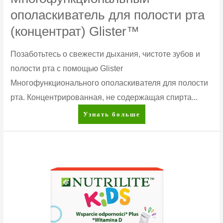
ополаскиватель для полости рта
(концентрат) Glister™
Позаботьтесь о свежести дыхания, чистоте зубов и
полости рта с помощью Glister
Многофункционального ополаскивателя для полости
рта. Концентрированная, не содержащая спирта...
Многофункциональный
Узнать больше
ополаскиватель
для
полости
рта
(концентрат)
Glister™