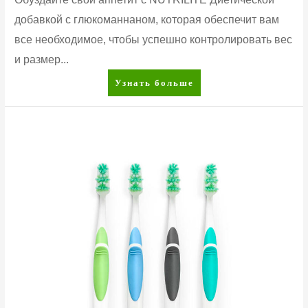
добавкой с глюкоманнаном, которая обеспечит вам
все необходимое, чтобы успешно контролировать вес
и размер...
Диетическая
Узнать больше
добавка
с
глюкоманнаном
от
Nutrilite™