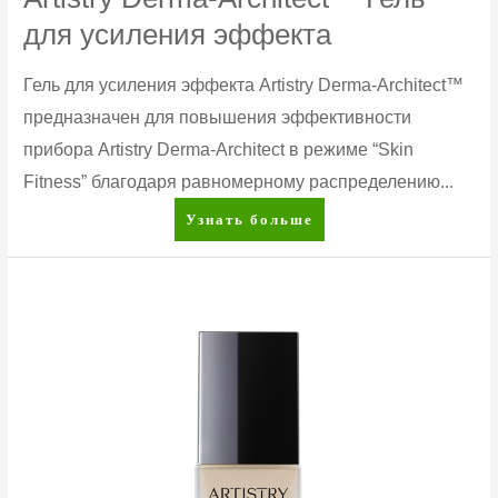
для усиления эффекта
Гель для усиления эффекта Artistry Derma-Architect™
предназначен для повышения эффективности
прибора Artistry Derma-Architect в режиме “Skin
Fitness” благодаря равномерному распределению...
Artistry
Узнать больше
Derma-
Architect™
Гель
для
усиления
эффекта