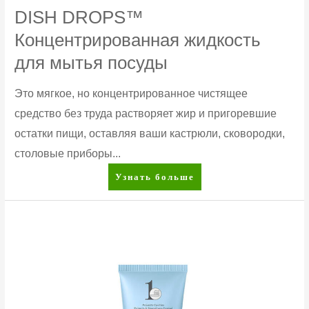
DISH DROPS™
Концентрированная жидкость
для мытья посуды
Это мягкое, но концентрированное чистящее
средство без труда растворяет жир и пригоревшие
остатки пищи, оставляя ваши кастрюли, сковородки,
столовые приборы...
DISH
Узнать больше
DROPS™
Концентрированная
жидкость
для
мытья
посуды