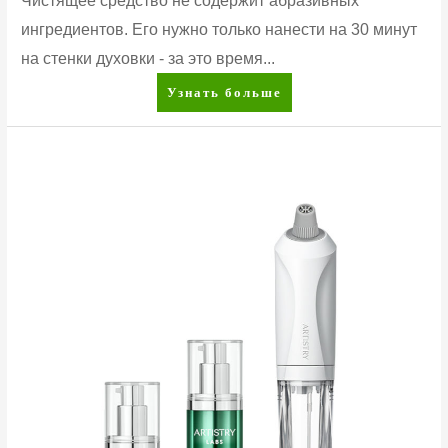
Чистящее средство не содержит абразивных
ингредиентов. Его нужно только нанести на 30 минут
на стенки духовки - за это время...
Чистящее
Узнать больше
средство
для
духовых
шкафов
AMWAY™