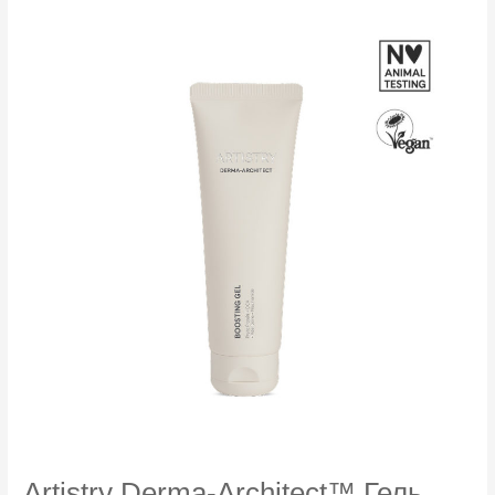
для
улучшения
текстуры
кожи
Artistry Derma-Architect™ Гель