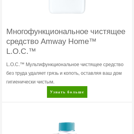
Многофункциональное чистящее
средство Amway Home™
L.O.C.™
L.O.C.™ Мультифункциональное чистящее средство
без труда удаляет грязь и копоть, оставляя ваш дом
гигиенически чистым.
Многофункциональное
Узнать больше
чистящее
средство
Amway
Home™
L.O.C.™