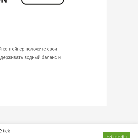
й контейнер положите свои
оддерживать водный баланс и
ē tiek
ES piekrītu