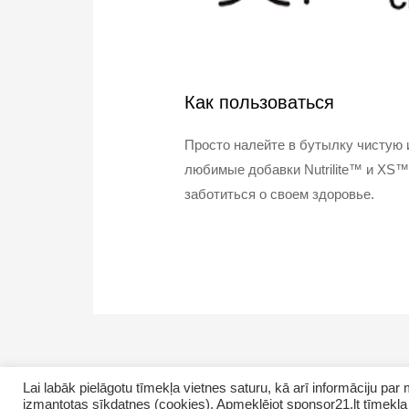
Как пользоваться
Просто налейте в бутылку чистую и
любимые добавки Nutrilite™ и XS™
заботиться о своем здоровье.
Lai labāk pielāgotu tīmekļa vietnes saturu, kā arī informāciju p
izmantotas sīkdatnes (cookies). Apmeklējot sponsor21.lt tīmekļa 
Copyright © 2026 NamaMama.lv