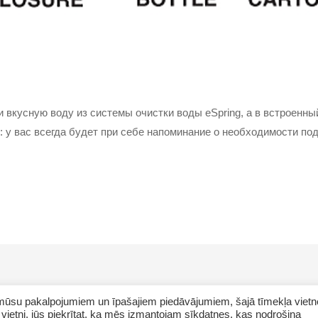
 вкусную воду из системы очистки воды eSpring, а в встроенны
: у вас всегда будет при себе напоминание о необходимости п
ar mūsu pakalpojumiem un īpašajiem piedāvājumiem, šajā tīmekļa vietn
vietni, jūs piekrītat, ka mēs izmantojam sīkdatnes, kas nodrošina