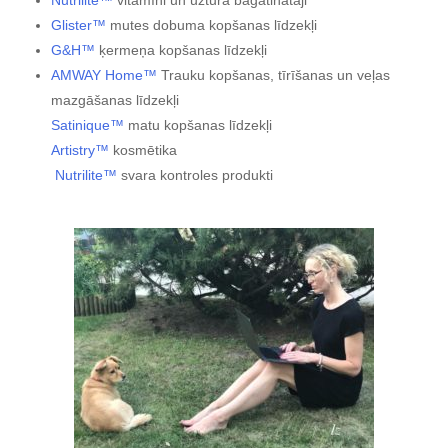
Nutrilite™
vitamīni un uztura bagātinātāji
Glister™
mutes dobuma kopšanas līdzekļi
G&H™
ķermeņa kopšanas līdzekļi
AMWAY Home™
Trauku kopšanas, tīrīšanas un veļas
mazgāšanas līdzekļi
Satinique™
matu kopšanas līdzekļi
Artistry™
kosmētika
Nutrilite™
svara kontroles produkti