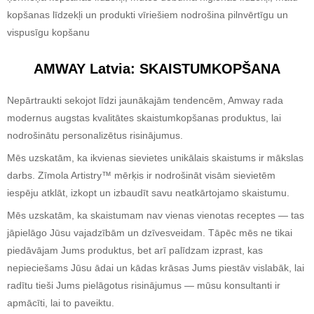
kopšanas līdzekļi un produkti vīriešiem nodrošina pilnvērtīgu un
vispusīgu kopšanu
AMWAY Latvia
:
SKAISTUMKOPŠANA
Nepārtraukti sekojot līdzi jaunākajām tendencēm, Amway rada
modernus augstas kvalitātes skaistumkopšanas produktus, lai
nodrošinātu personalizētus risinājumus.
Mēs uzskatām, ka ikvienas sievietes unikālais skaistums ir mākslas
darbs. Zīmola Artistry™ mērķis ir nodrošināt visām sievietēm
iespēju atklāt, izkopt un izbaudīt savu neatkārtojamo skaistumu.
Mēs uzskatām, ka skaistumam nav vienas vienotas receptes — tas
jāpielāgo Jūsu vajadzībām un dzīvesveidam. Tāpēc mēs ne tikai
piedāvājam Jums produktus, bet arī palīdzam izprast, kas
nepieciešams Jūsu ādai un kādas krāsas Jums piestāv vislabāk, lai
radītu tieši Jums pielāgotus risinājumus — mūsu konsultanti ir
apmācīti, lai to paveiktu.