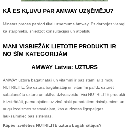
KĀ ES KĻUVU PAR AMWAY UZŅĒMĒJU?
Minētās preces pārdod tikai uzņēmums Amway. Es darbojos vienīgi
kā starpnieks, sniedzot konsultācijas un atbalstu.
MANI VISBIEŽĀK LIETOTIE PRODUKTI IR
NO ŠĪM KATEGORIJĀM
AMWAY Latvia: UZTURS
AMWAY uztura bagātinātāji un vitamīni ir pazīstami ar zīmolu
NUTRILITE. Šie uztura bagātinātāji un vitamīni palīdz uzturēt
sabalansētu uzturu un aktīvu dzīvesveidu. Visi NUTRILITE produkti
ir izstrādāti, pamatojoties uz zinātniski pamatotiem risinājumiem un
augu izcelsmes sastāvdaļām, kas audzētas ilgtspējīgās
lauksaimniecības sistēmās.
Kāpēc izvēlēties NUTRILITE uztura bagātinātājus?