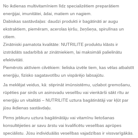
No ikdienas multivitamīniem līdz specializētiem preparātiem
enerģijai, imunitātei, ādai, matiem un nagiem.
Dabiskas sastāvdaļas: daudzi produkti ir bagātināti ar augu
ekstraktiem, piemēram, acerolas ķiršu, žeņšeņa, spirulīnas un
citiem.
Zinātniski pamatota kvalitāte: NUTRILITE produktu klāsts ir
izstrādāts sadarbībā ar zinātniekiem, lai maksimāli palielinātu
efektivitāti.
Piemērots aktīviem cilvēkiem: lieliska izvēle tiem, kas vēlas atbalstīt
enerģiju, fizisko sagatavotību un vispārējo labsajūtu.
Ja meklējat veidus, kā: stiprināt imūnsistēmu, uzlabot gremošanu,
rūpēties par sirds un asinsvadu veselību vai vienkārši sākt rītu ar
enerģiju un vitalitāti – NUTRILITE uztura bagātinātāji var kļūt par
jūsu ikdienas sastāvdaļu.
Pirms jebkuru uztura bagātinātāju vai vitamīnu lietošanas
konsultējieties ar savu ārstu vai kvalificētu veselības aprūpes
speciālistu. Jūsu individuālās veselības vajadzības ir vissvarīgākās.