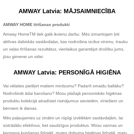
AMWAY Latvia: MĀJSAIMNIECĪBA
AMWAY HOME
tīrīšanas produkti
Amway HomeTM tiek galā ikvienu darbu. Mēs izmantojam ļoti
aktīvas dabiskās sastāvdaļas, kas nodrošina izcilus virsmu, trauku
un veļas tīrīšanas rezultātus, vienlaikus garantējot drošību jums,
jūsu gimenei un videi.
AMWAY Latvia
:
PERSONĪGĀ HIGIĒNA
Vai vēlaties piešķirt matiem mirdzumu? Padarīt smaidu baltāku?
Nodrošināt ādai barošanu? Mūsu plašajā personiskās higiēnas
produktu kolekcijā atradīsiet risinājumus sievietēm, vīriešiem un
bērniem ik dienas.
Mēs paļaujamies uz zinātni un rūpīgi izvēlētām sastāvdaļām, lai
izstrādātu efektīvus, bet saudzīgus produktus. Mūsu vannas un
ķermeņa kopšanas līdzekļi, mutes dobuma higiēnas līdzekļi, matu