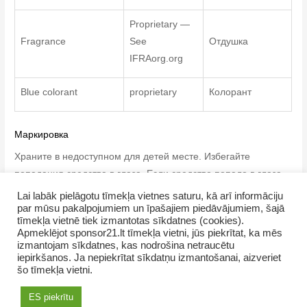
Proprietary —
Fragrance
See
Отдушка
IFRAorg.org
Blue colorant
proprietary
Колорант
Маркировка
Храните в недоступном для детей месте. Избегайте
попадания средства в глаза. Если средство попало в глаза,
тщательно промойте их водой. Не глотать. Если вы
Lai labāk pielāgotu tīmekļa vietnes saturu, kā arī informāciju
проглотили это средство, обратитесь к врачу.
par mūsu pakalpojumiem un īpašajiem piedāvājumiem, šajā
tīmekļa vietnē tiek izmantotas sīkdatnes (cookies).
Apmeklējot sponsor21.lt tīmekļa vietni, jūs piekrītat, ka mēs
izmantojam sīkdatnes, kas nodrošina netraucētu
iepirkšanos. Ja nepiekrītat sīkdatņu izmantošanai, aizveriet
šo tīmekļa vietni.
Copyright © 2026 NamaMama.lv
ES piekrītu