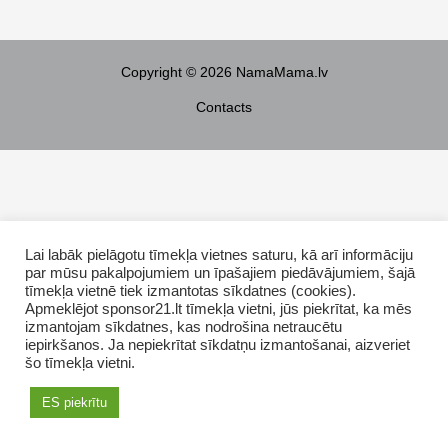
Copyright © 2026 NamaMama.lv
Contacts
Lai labāk pielāgotu tīmekļa vietnes saturu, kā arī informāciju
par mūsu pakalpojumiem un īpašajiem piedāvājumiem, šajā
tīmekļa vietnē tiek izmantotas sīkdatnes (cookies).
Apmeklējot sponsor21.lt tīmekļa vietni, jūs piekrītat, ka mēs
izmantojam sīkdatnes, kas nodrošina netraucētu
iepirkšanos. Ja nepiekrītat sīkdatņu izmantošanai, aizveriet
šo tīmekļa vietni.
ES piekrītu