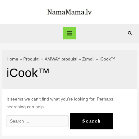
Skip
to
content
Sear
Main
Menu
Home
Produkti
AMWAY produkti
Zīmoli
iCook™
iCook™
It seems we can’t find what you’re looking for. Perhaps
searching can help.
Search
for: