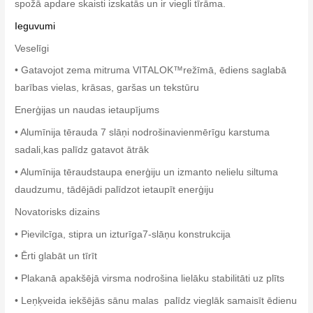
spožā apdare skaisti izskatās un ir viegli tīrāma.
Ieguvumi
Veselīgi
• Gatavojot zema mitruma VITALOK™režīmā, ēdiens saglabā
barības vielas, krāsas, garšas un tekstūru
Enerģijas un naudas ietaupījums
• Alumīnija tērauda 7 slāņi nodrošinavienmērīgu karstuma
sadali,kas palīdz gatavot ātrāk
• Alumīnija tēraudstaupa enerģiju un izmanto nelielu siltuma
daudzumu, tādējādi palīdzot ietaupīt enerģiju
Novatorisks dizains
• Pievilcīga, stipra un izturīga7-slāņu konstrukcija
• Ērti glabāt un tīrīt
• Plakanā apakšējā virsma nodrošina lielāku stabilitāti uz plīts
• Leņķveida iekšējās sānu malas palīdz vieglāk samaisīt ēdienu