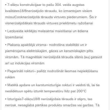
• 7-slāņu konstrukcijaar to pašu 304. veida augstas
kvalitātes18/8nerūsējošo tēraudu, ko izmantojam visiem
mūsuiCooknerūsējošā tērauda virtuves piederumiem. Šis ir
visnerūsējošākais tērauds virtuves priekšmetu ražošanai
• Leņķveida iekšējās malasērtai maisīšanai un ēdiena
izņemšanai
• Plakana apakšējā virsma– nodrošina stabilitāti un ir
piemērojama elektriskajām, gāzes un keramiskajām plīts
virsmām. Tā magnētiski nerūsējošā tērauda slānis ļauj gatavot
arī uz indukcijas virsmām
• Pagarināti rokturi– palīdz nodrošināt liesmas nepiekļūšanu
rokām
• Matētā apdare un karstumizturīgie rokturi ir veidoti tā, lai tie
neslidētuun spētu izturēt temperatūru līdz pat 200°C
• Izturīgais7-slāņu18/8 nerūsējošais tērauds ir stiprs, tas
nerūsē, nesaglabā pārtikas produktu smaržas vai garšas. Tā