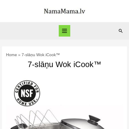
Skip
to
content
Sear
Main
Menu
Home
7-slāņu Wok iCook™
7-slāņu Wok iCook™