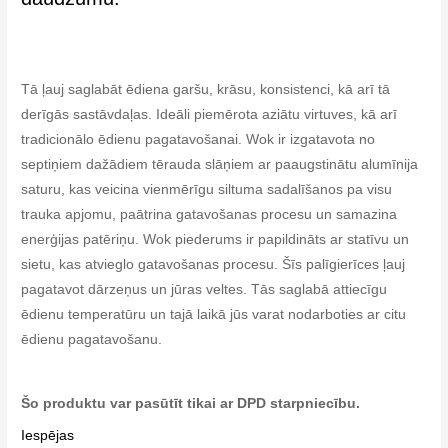
Tā ļauj saglabāt ēdiena garšu, krāsu, konsistenci, kā arī tā
derīgās sastāvdaļas. Ideāli piemērota aziātu virtuves, kā arī
tradicionālo ēdienu pagatavošanai. Wok ir izgatavota no
septiņiem dažādiem tērauda slāņiem ar paaugstinātu alumīnija
saturu, kas veicina vienmērīgu siltuma sadalīšanos pa visu
trauka apjomu, paātrina gatavošanas procesu un samazina
enerģijas patēriņu. Wok piederums ir papildināts ar statīvu un
sietu, kas atvieglo gatavošanas procesu. Šīs palīgierīces ļauj
pagatavot dārzeņus un jūras veltes. Tās saglabā attiecīgu
ēdienu temperatūru un tajā laikā jūs varat nodarboties ar citu
ēdienu pagatavošanu.
Šo produktu var pasūtīt tikai ar DPD starpniecību.
Iespējas