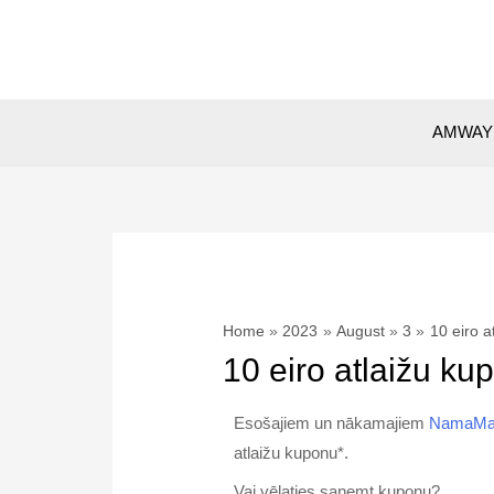
AMWAY 
Home
2023
August
3
10 eiro 
10 eiro atlaižu 
Esošajiem un nākamajiem
NamaMa
atlaižu kuponu*.
Vai vēlaties saņemt kuponu?