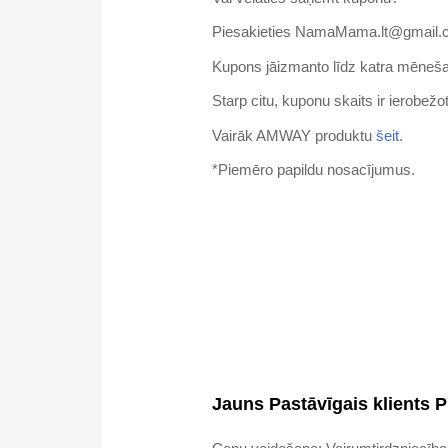
Piesakieties NamaMama.lt@gmail
Kupons jāizmanto līdz katra mēne
Starp citu, kuponu skaits ir ierobežo
Vairāk AMWAY produktu
šeit
.
*Piemēro papildu nosacījumus.
Jauns Pastāvīgais klients P