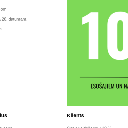
.com
ša 28. datumam.
ts.
lus
Klients