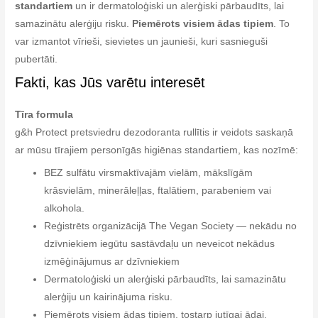
standartiem
un ir dermatoloģiski un alerģiski pārbaudīts, lai
samazinātu alerģiju risku.
Piemērots visiem ādas tipiem
. To
var izmantot vīrieši, sievietes un jaunieši, kuri sasnieguši
pubertāti.
Fakti, kas Jūs varētu interesēt
Tīra formula
g&h Protect pretsviedru dezodoranta rullītis ir veidots saskaņā
ar mūsu tīrajiem personīgās higiēnas standartiem, kas nozīmē:
BEZ sulfātu virsmaktīvajām vielām, mākslīgām
krāsvielām, minerāleļļas, ftalātiem, parabeniem vai
alkohola.
Reģistrēts organizācijā The Vegan Society — nekādu no
dzīvniekiem iegūtu sastāvdaļu un neveicot nekādus
izmēģinājumus ar dzīvniekiem
Dermatoloģiski un alerģiski pārbaudīts, lai samazinātu
alerģiju un kairinājuma risku.
Piemērots visiem ādas tipiem, tostarp jutīgai ādai.