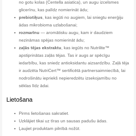
no gotu kolas (Centella asiatica), un augu izcelsmes
glicerīnu, kas palīdz nomierināt ādu;
prebiotiķus
, kas iegūti no augiem, lai sniegtu enerģiju
ādas mikrobioma uzlabošanai;
rozmarīnu
— aromātisku augu, kam ir daudziem
nezināmas spējas nomierināt ādu;
zaļās tējas ekstraktu
, kas iegūts no Nutrilite™
apstiprinātas zaļās tējas. Tas ir augs ar spēcīgu
iedarbību, kas sniedz antioksidantu aizsardzību. Zaļā tēja
ir audzēta NutriCert™ sertificētā partnersaimniecībā, lai
nodrošinātu iepriekš nepieredzētu izsekojamību no
sēklas līdz ādai.
Lietošana
Pirms lietošanas sakratiet.
Uzklājiet tikai uz tīras un sausas padušu ādas.
Ļaujiet produktam pilnībā nožūt.