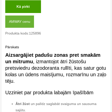
Kā pirkt
AMWAY cenu
Produkta kods:125896
Pārskats
Aizsargājiet padušu zonas pret smakām
un mitrumu
, izmantojot ātri žūstošu
pretsviedru dezodoranta rullīti, kas satur gotu
kolas un ūdens maisījumu, rozmarīnu un zaļo
tēju.
Uzziniet par produkta labajām īpašībām
Ātri žūst
un palīdz saglabāt svaiguma un sausuma
sajūtu.