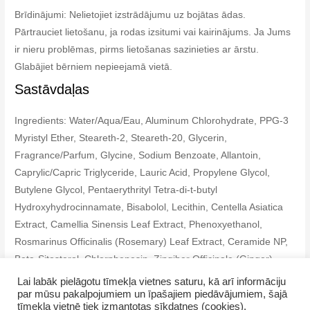
Brīdinājumi: Nelietojiet izstrādājumu uz bojātas ādas.
Pārtrauciet lietošanu, ja rodas izsitumi vai kairinājums. Ja Jums
ir nieru problēmas, pirms lietošanas sazinieties ar ārstu.
Glabājiet bērniem nepieejamā vietā.
Sastāvdaļas
Ingredients: Water/Aqua/Eau, Aluminum Chlorohydrate, PPG-3
Myristyl Ether, Steareth-2, Steareth-20, Glycerin,
Fragrance/Parfum, Glycine, Sodium Benzoate, Allantoin,
Caprylic/Capric Triglyceride, Lauric Acid, Propylene Glycol,
Butylene Glycol, Pentaerythrityl Tetra-di-t-butyl
Hydroxyhydrocinnamate, Bisabolol, Lecithin, Centella Asiatica
Extract, Camellia Sinensis Leaf Extract, Phenoxyethanol,
Rosmarinus Officinalis (Rosemary) Leaf Extract, Ceramide NP,
Beta-Sitosterol, Chlorphenesin, Zingiber Officinale (Ginger)
Root Extract, Tocopherol, Geraniol, Limonene, Linalool.
Lai labāk pielāgotu tīmekļa vietnes saturu, kā arī informāciju
par mūsu pakalpojumiem un īpašajiem piedāvājumiem, šajā
tīmekļa vietnē tiek izmantotas sīkdatnes (cookies).