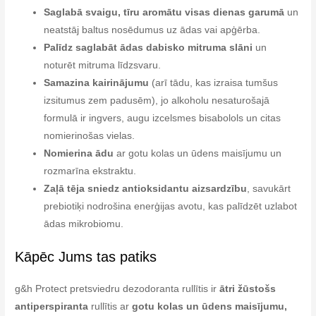
Saglabā svaigu, tīru aromātu visas dienas garumā
un
neatstāj baltus nosēdumus uz ādas vai apģērba.
Palīdz saglabāt ādas dabisko mitruma slāni
un
noturēt mitruma līdzsvaru.
Samazina kairinājumu
(arī tādu, kas izraisa tumšus
izsitumus zem padusēm), jo alkoholu nesaturošajā
formulā ir ingvers, augu izcelsmes bisabolols un citas
nomierinošas vielas.
Nomierina ādu
ar gotu kolas un ūdens maisījumu un
rozmarīna ekstraktu.
Zaļā tēja sniedz antioksidantu aizsardzību
, savukārt
prebiotiķi nodrošina enerģijas avotu, kas palīdzēt uzlabot
ādas mikrobiomu.
Kāpēc Jums tas patiks
g&h Protect pretsviedru dezodoranta rullītis ir
ātri žūstošs
antiperspiranta
rullītis ar
gotu kolas un ūdens maisījumu,