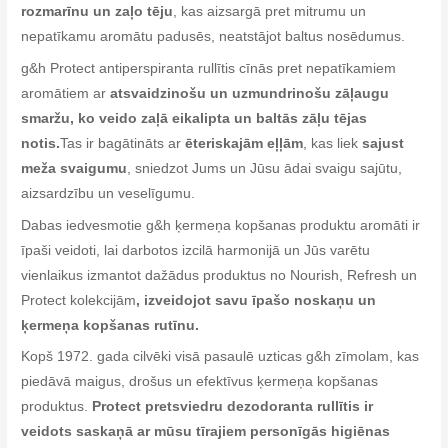
rozmarīnu un zaļo tēju
, kas aizsargā pret mitrumu un
nepatīkamu aromātu padusēs, neatstājot baltus nosēdumus.
g&h Protect antiperspiranta rullītis cīnās pret nepatīkamiem
aromātiem ar
atsvaidzinošu un uzmundrinošu zāļaugu
smaržu, ko veido zaļā eikalipta un baltās zāļu tējas
notis.
Tas ir bagātināts ar
ēteriskajām eļļām
, kas liek
sajust
meža svaigumu
, sniedzot Jums un Jūsu ādai svaigu sajūtu,
aizsardzību un veselīgumu.
Dabas iedvesmotie g&h ķermeņa kopšanas produktu aromāti ir
īpaši veidoti, lai darbotos izcilā harmonijā un Jūs varētu
vienlaikus izmantot dažādus produktus no Nourish, Refresh un
Protect kolekcijām
, izveidojot savu īpašo noskaņu un
ķermeņa kopšanas rutīnu.
Kopš 1972. gada cilvēki visā pasaulē uzticas g&h zīmolam, kas
piedāvā maigus, drošus un efektīvus ķermeņa kopšanas
produktus.
Protect pretsviedru dezodoranta rullītis ir
veidots saskaņā ar mūsu tīrajiem personīgās higiēnas