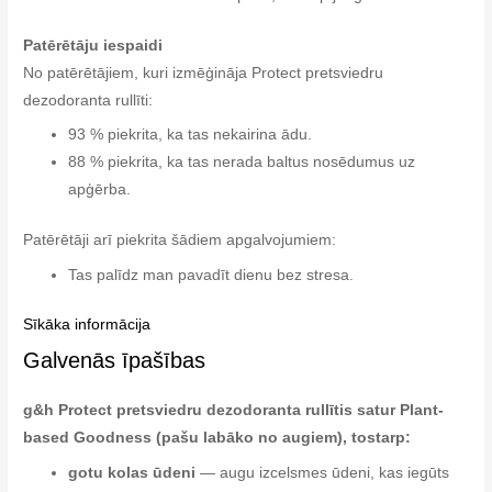
Patērētāju iespaidi
No patērētājiem, kuri izmēģināja Protect pretsviedru
dezodoranta rullīti:
93 % piekrita, ka tas nekairina ādu.
88 % piekrita, ka tas nerada baltus nosēdumus uz
apģērba.
Patērētāji arī piekrita šādiem apgalvojumiem:
Tas palīdz man pavadīt dienu bez stresa.
Sīkāka informācija
Galvenās īpašības
g&h Protect pretsviedru dezodoranta rullītis satur Plant-
based Goodness (pašu labāko no augiem), tostarp:
gotu kolas ūdeni
— augu izcelsmes ūdeni, kas iegūts