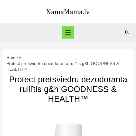
Skip
to
content
Sear
Main
Menu
Home
Protect pretsviedru dezodoranta rullītis g&h GOODNESS &
HEALTH™
Protect pretsviedru dezodoranta
rullītis g&h GOODNESS &
HEALTH™