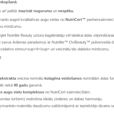
umkopšanā
.
s arī palīdz
mazināt nogurumu
un
nespēku.
zmanto augsti kvalitatīvas augu vielas no
NutriCert™
partnersaimnie
āmu mirdzumu.
ojiet Nutrilite Beauty uztura bagātinātāju vēl labākai ādas stiprināš
 savus ikdienas paradumus ar Nutrilite™ OxiBeauty™ pulverveida dz
 oksidatīvo stresu<sup>4</sup> un veicinātu tās dabisko mirdzumu.
!
 ekstrakta
veicina normālu
kolagēna veidošanos
normālām ādas fu
irāk nekā
90 gadu
garumā.
us augu vielu kompleksus
no NutriCert saimniecībām.
erolas ķiršiem) nodrošina ideālu zinātnes un dabas harmoniju.
mantoto materiālu daudzumu salīdzinājumā ar iepriekšējo dizainu un 