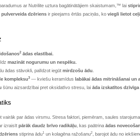
aradumus ar Nutrilite uztura bagātinātājiem skaistumam,™ lai
stipr
 pulverveida dzēriens
ir pieejams ērtās paciņās, ko
viegli lietot ceļ
z
2
eidošanos
ādas elastībai.
līdz
mazināt nogurumu un nespēku.
u ādas stāvokli, palīdzot iegūt
mirdzošu ādu
.
3
de kompleksu
— kviešu keramīdus
labākai ādas mitrināšanai un a
u
šūnu aizsardzībai pret oksidatīvo stresu, lai
āda izskatītos dzīvīga
tiks
jot vairāk par ādas virsmu. Stresa faktori, piemēram, saules starojum
 izraisīt
pārāk daudz brīvo radikāļu
, kas paātrina
ādas novecošan
1
2
 dzēriens
stiprina ādu
un kolagēna ražošanu
, barojot ādu no iekšien