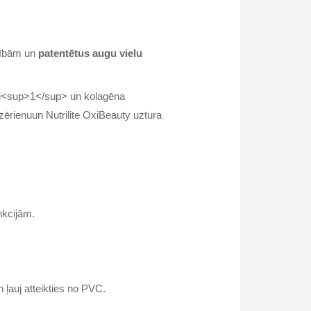
cībām un
patentētus augu vielu
anai<sup>1</sup> un kolagēna
ērienuun Nutrilite OxiBeauty uztura
nkcijām.
ļauj atteikties no PVC.