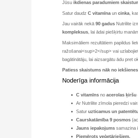
Jūsu
ikdienas paradumiem skaist
Satur daudz
C vitamīna
un
cinka
, ka
Jau vairāk nekā
90 gadus
Nutrilite i
kompleksus
, lai ādai piešķirtu man
Maksimāliem rezultātiem papildus liet
ražošanai<sup>2</sup> vai uzlabojiet
bagātinātāju, lai aizsargātu ādu pret
Patiess skaistums nāk no iekšienes
Noderīga informācija
C vitamīns
no
acerolas ķiršu
Ar Nutrilite zīmola pieredzi va
Satur
uzticamus un patentēt
Caurskatāmība 9 posmos
(ac
Jauns iepakojums
samazina iz
Piemērots veģetāriešiem.