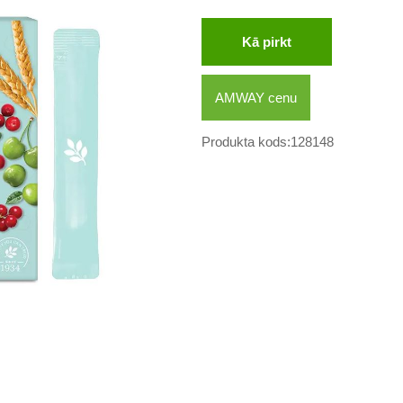
Kā pirkt
AMWAY cenu
Produkta kods:128148