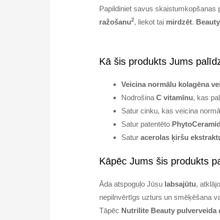
Papildiniet savus skaistumkopšanas p
2
ražošanu
, liekot tai
mirdzēt
.
Beauty
Kā šis produkts Jums palīd
Veicina normālu kolagēna v
Nodrošina
C vitamīnu
, kas pa
Satur cinku, kas veicina normāl
Satur patentēto
PhytoCerami
Satur
acerolas ķiršu ekstrakt
Kāpēc Jums šis produkts pa
Āda atspoguļo Jūsu
labsajūtu
, atklā
nepilnvērtīgs uzturs un smēķēšana var
Tāpēc
Nutrilite Beauty pulverveida