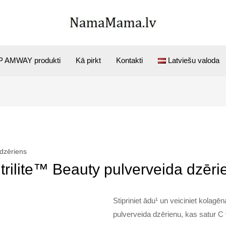
 AMWAY produkti
Kā pirkt
Kontakti
Latviešu valoda
 dzēriens
trilite™ Beauty pulverveida dzēri
Stipriniet ādu¹ un veiciniet kolagē
pulverveida dzērienu, kas satur C 