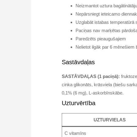
Neizmantot uztura bagātinātāju
Nepārsniegt ieteicamo diennak
Uzglabāt istabas temperatūrā 
Paciņas nav marķētas pārdošan
Paredzēts pieaugušajiem
Nelietot ilgāk par 6 mēnešiem
Sastāvdaļas
SASTĀVDAĻAS (1 paciņā):
fruktoze
cinka glikonāts, krāsviela (biešu sar
0,1% (6 mg), L-askorbīnskābe.
Uzturvērtība
UZTURVIELAS
C vitamīns