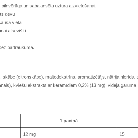
 pilnvērtīga un sabalansēta uztura aizvietošanai.
ts devu
sausā vietā
ai atsevišķi.
 bez pārtraukuma.
, skābe (citronskābe), maltodekstrīns, aromatizētājs, nātrija hlorīds
kanais), kviešu ekstrakts ar keramīdiem 0,2% (13 mg), vidēja garuma ķ
1 paciņā
12 mg
15