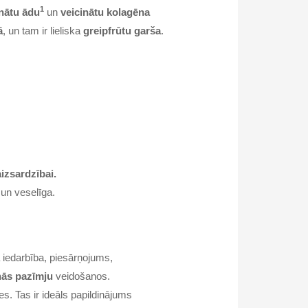
1
inātu ādu
un
veicinātu kolagēna
ā
, un tam ir lieliska
greipfrūtu garša
.
izsardzībai.
un veselīga.
a iedarbība, piesārņojums,
ās pazīmju
veidošanos.
es. Tas ir ideāls papildinājums