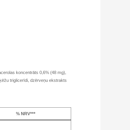
, acerolas koncentrāts 0,6% (48 mg),
ēžu triglicerīdi, dzērveņu ekstrakts
% NRV***