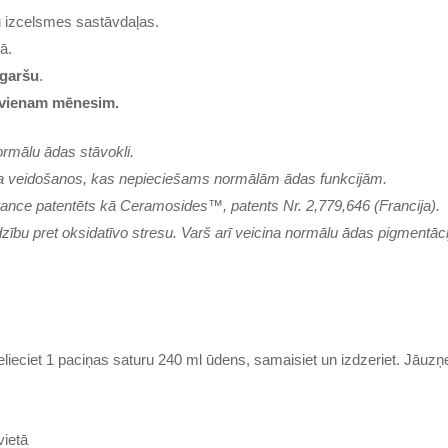
u izcelsmes sastāvdaļas.
ā.
 garšu
.
vienam mēnesim.
ormālu ādas stāvokli.
a veidošanos, kas nepieciešams normālām ādas funkcijām.
nce patentēts kā Ceramosides™, patents Nr. 2,779,646 (Francija).
zību pret oksidatīvo stresu. Varš arī veicina normālu ādas pigmentāci
elieciet 1 paciņas saturu 240 ml ūdens, samaisiet un izdzeriet. Jāuzņ
vietā