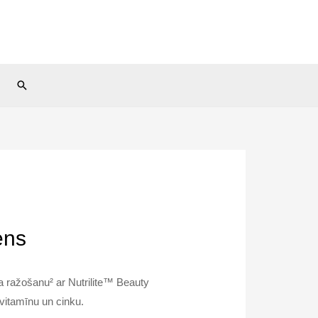
Search
ens
na ražošanu² ar Nutrilite™ Beauty
vitamīnu un cinku.