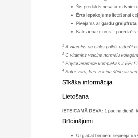
Šis produkts nesatur dzīvniek
Ērts iepakojums
lietošanai ceļ
Pieejams ar
gardu greipfrūta
Katrs iepakojums ir paredzēts
1
A vitamīns un cinks palīdz uzturēt n
2
C vitamīns veicina normālu kolagēn
3
PhytoCeramide komplekss ir EPI Fra
4
Satur varu, kas veicina šūnu aizsard
Sīkāka informācija
Lietošana
IETEICAMĀ DEVA:
1 paciņa dienā. I
Brīdinājumi
Uzglabāt bērniem nepieejamā 