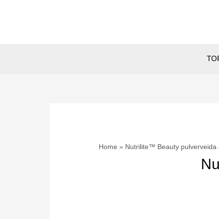
Skip
to
content
TOP
Home
Nutrilite™ Beauty pulverveida
Nu