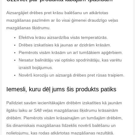
Aizsargājiet drēbes pret krāsu balēšanu un atkārtotas
mazgāšanas pazīmēm ar šo visai ģimenei draudzīgo veļas
mazgāšanas šķidrumu.
Efektīva krāsu aizsardzība visās temperatūrās.
Drēbes izskatīsies kā jaunas ar dzidrām krāsām.
Piemērots visām krāsām un arī tumšākiem apģērbiem.
Nesatur balinātāju vai optisko spodrinātāju, kas varētu
izraisīt bojājumus.
Novērš koroziju un aizsargā drēbes pret rūsas traipiem.
Iemesli, kuru dēļ jums šis produkts patiks
Palīdziet savām iecienītākajām drēbēm izskatīties kā jaunām
ilgāku laiku ar
SA8
veļas mazgāšanas šķidrumu krāsainām
drēbēm. Piemērots visām krāsainajām un tumšajām drēbēm,
šis dinamiskais mazgāšanas līdzeklis novērš balēšanu un
nolietojumu, kas rodas atkārtotas mazgāšanas rezultātā.