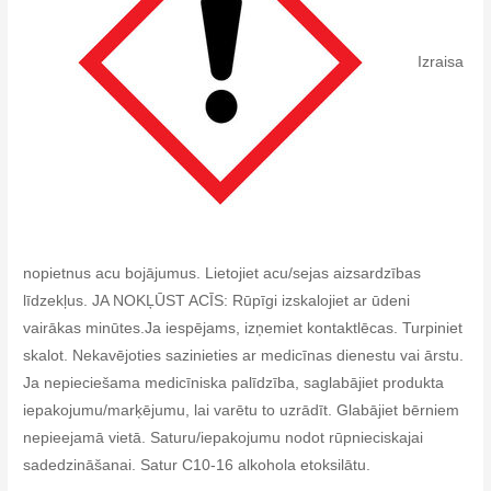
Izraisa
nopietnus acu bojājumus. Lietojiet acu/sejas aizsardzības
līdzekļus. JA NOKĻŪST ACĪS: Rūpīgi izskalojiet ar ūdeni
vairākas minūtes.Ja iespējams, izņemiet kontaktlēcas. Turpiniet
skalot. Nekavējoties sazinieties ar medicīnas dienestu vai ārstu.
Ja nepieciešama medicīniska palīdzība, saglabājiet produkta
iepakojumu/marķējumu, lai varētu to uzrādīt. Glabājiet bērniem
nepieejamā vietā. Saturu/iepakojumu nodot rūpnieciskajai
sadedzināšanai. Satur C10-16 alkohola etoksilātu.