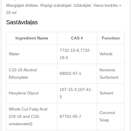
Mazgājiet drēbes. Rūpīgi izskalojiet. Izžāvējiet. Viens korķītis =
20 ml
Sastāvdaļas
Ingredient Name
CAS #
Function
7732-15-8,7732-
Water
Vehicle
18-5
C10-16 Alcohol
Nonionic
68002-97-1
Ethoxylate
Surfactant
107-15-3,107-41-
Hexylene Glycol
Solvent
5
Whole Cut Fatty Acid
Coconut
(C8-18 and C18-
67701-05-7
Soap
unsaturated)