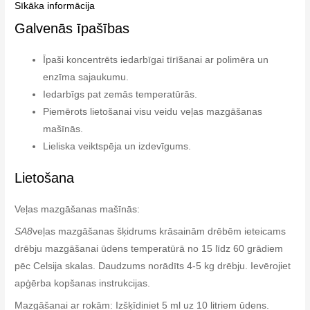
Sīkāka informācija
Galvenās īpašības
Īpaši koncentrēts iedarbīgai tīrīšanai ar polimēra un
enzīma sajaukumu.
Iedarbīgs pat zemās temperatūrās.
Piemērots lietošanai visu veidu veļas mazgāšanas
mašīnās.
Lieliska veiktspēja un izdevīgums.
Lietošana
Veļas mazgāšanas mašīnās:
SA8
veļas mazgāšanas šķidrums krāsainām drēbēm ieteicams
drēbju mazgāšanai ūdens temperatūrā no 15 līdz 60 grādiem
pēc Celsija skalas. Daudzums norādīts 4-5 kg drēbju. Ievērojiet
apģērba kopšanas instrukcijas.
Mazgāšanai ar rokām: Izšķīdiniet 5 ml uz 10 litriem ūdens.