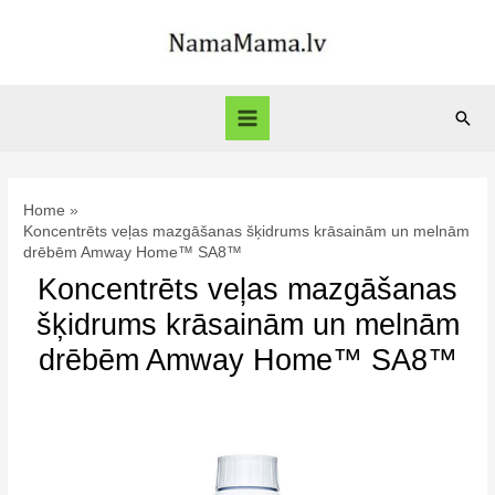
Skip
to
content
Sear
Main
Menu
Home
Koncentrēts veļas mazgāšanas šķidrums krāsainām un melnām
drēbēm Amway Home™ SA8™
Koncentrēts veļas mazgāšanas
šķidrums krāsainām un melnām
drēbēm Amway Home™ SA8™