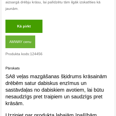
aizsargā drēbju krāsu, lai palīdzētu tām ilgāk izskatīties kā
jaunām.
Kā pirkt
AMWAY cenu
Produkta kods:124456
Pārskats
SA8 veļas mazgāšanas šķidrums krāsainām
drēbēm satur dabiskus enzīmus un
sastāvdaļas no dabiskiem avotiem, lai būtu
nesaudzīgs pret traipiem un saudzīgs pret
krāsām.
Uzziniet par produkta labajām īpašībām