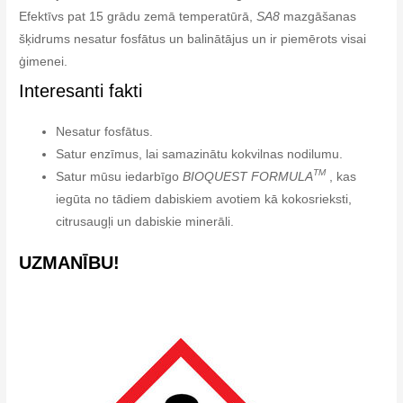
Efektīvs pat 15 grādu zemā temperatūrā,
SA8
mazgāšanas
šķidrums nesatur fosfātus un balinātājus un ir piemērots visai
ģimenei.
Interesanti fakti
Nesatur fosfātus.
Satur enzīmus, lai samazinātu kokvilnas nodilumu.
TM
Satur mūsu iedarbīgo
BIOQUEST FORMULA
, kas
iegūta no tādiem dabiskiem avotiem kā kokosrieksti,
citrusaugļi un dabiskie minerāli.
UZMANĪBU!