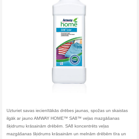
Uzturiet savas iecienītākās drēbes jaunas, spožas un skaistas
ilgāk ar jauno AMWAY HOME™ SA8™ veļas mazgāšanas
šķidrumu krāsainām drēbēm. SA8 koncentrēts veļas
mazgāšanas šķidrums krāsainām un melnām drēbēm tīra un