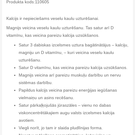
Produkta kods:110605
Kalcijs ir nepieciešams veselu kaulu uzturēšanai.
Magnijs veicina veselu kaulu uzturēšanu. Tas satur arī D
vitamīnu, kas veicina pareizu kalcija uzsūkšanos.
Satur 3 dabiskas izcelsmes uztura bagātinātājus – kalciju,
magniju un D vitamīnu, – kuri veicina veselu kaulu
uzturēšanu.
Satur D vitamīnu, kas veicina pareizu kalcija uzsūkšanos.
Magnijs veicina arī pareizu muskuļu darbību un nervu
sistēmas darbību.
Papildus kalcijs veicina pareizu enerģijas iegūšanas
vielmaiņu un asins recēšanu.
Satur pārkaļķojušās jūraszāles – vienu no dabas
viskoncentrētākajiem augu valsts izcelsmes kalcija
avotiem.
Viegli norīt, jo tam ir slaida pludlīnijas forma.