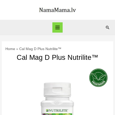
Skip
to
content
Sear
Main
Menu
Home
Cal Mag D Plus Nutrilite™
Cal Mag D Plus Nutrilite™