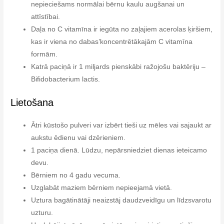
nepieciešams normālai bērnu kaulu augšanai un
attīstībai.
Daļa no C vitamīna ir iegūta no zaļajiem acerolas ķiršiem,
kas ir viena no dabas’koncentrētākajām C vitamīna
formām.
Katrā paciņā ir 1 miljards pienskābi ražojošu baktēriju –
Bifidobacterium lactis.
Lietošana
Ātri kūstošo pulveri var izbērt tieši uz mēles vai sajaukt ar
aukstu ēdienu vai dzērieniem.
1 paciņa dienā. Lūdzu, nepārsniedziet dienas ieteicamo
devu.
Bērniem no 4 gadu vecuma.
Uzglabāt maziem bērniem nepieejamā vietā.
Uztura bagātinātāji neaizstāj daudzveidīgu un līdzsvarotu
uzturu.