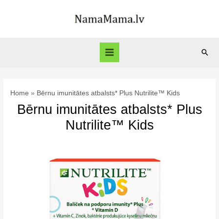
Skip
to
content
Sear
Main
Menu
Home
Bērnu imunitātes atbalsts* Plus Nutrilite™ Kids
Bērnu imunitātes atbalsts* Plus
Nutrilite™ Kids