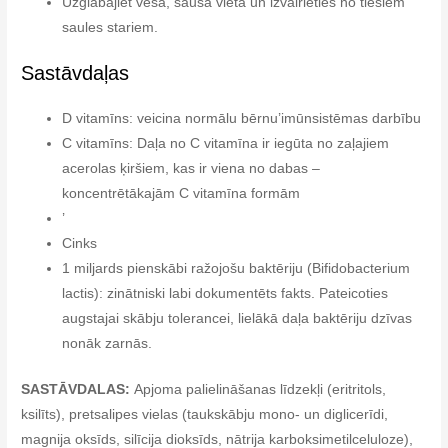
Uzglabājiet vēsā, sausā vietā un izvairieties no tiešiem
saules stariem.
Sastāvdaļas
D vitamīns: veicina normālu bērnu’imūnsistēmas darbību
C vitamīns: Daļa no C vitamīna ir iegūta no zaļajiem
acerolas ķiršiem, kas ir viena no dabas –
koncentrētākajām C vitamīna formām
’
Cinks
1 miljards pienskābi ražojošu baktēriju (Bifidobacterium
lactis): zinātniski labi dokumentēts fakts. Pateicoties
augstajai skābju tolerancei, lielākā daļa baktēriju dzīvas
nonāk zarnās.
SASTĀVDALAS:
Apjoma palielināšanas līdzekļi (eritritols,
ksilīts), pretsalipes vielas (taukskābju mono- un diglicerīdi,
magnija oksīds, silīcija dioksīds, nātrija karboksimetilceluloze),