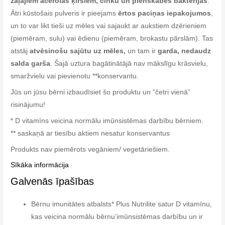
zaļajiem acerolas ķiršiem, cinku un pienskābes baktērijas
.
Ātri kūstošais pulveris ir pieejams
ērtos paciņas iepakojumos
,
un to var likt tieši uz mēles vai sajaukt ar aukstiem dzērieniem
(piemēram, sulu) vai ēdienu (piemēram, brokastu pārslām). Tas
atstāj
atvēsinošu sajūtu uz mēles,
un tam ir
garda, nedaudz
salda garša
. Šajā uztura bagātinātājā nav mākslīgu krāsvielu,
smaržvielu vai pievienotu **konservantu.
Jūs un jūsu bērni izbaudīsiet šo produktu un “četri vienā”
risinājumu!
* D vitamīns veicina normālu imūnsistēmas darbību bērniem.
** saskaņā ar tiesību aktiem nesatur konservantus
Produkts nav piemērots vegāniem/ vegetāriešiem.
Sīkāka informācija
Galvenās īpašības
Bērnu imunitātes atbalsts* Plus Nutrilite satur D vitamīnu,
kas veicina normālu bērnu’imūnsistēmas darbību un ir