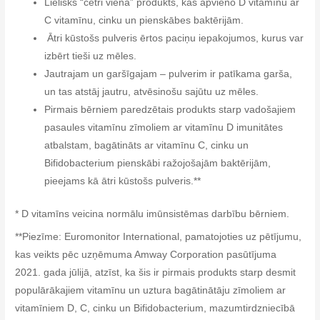
Lielisks “četri vienā” produkts, kas apvieno D vitamīnu ar
C vitamīnu, cinku un pienskābes baktērijām.
Ātri kūstošs pulveris ērtos paciņu iepakojumos, kurus var
izbērt tieši uz mēles.
Jautrajam un garšīgajam – pulverim ir patīkama garša,
un tas atstāj jautru, atvēsinošu sajūtu uz mēles.
Pirmais bērniem paredzētais produkts starp vadošajiem
pasaules vitamīnu zīmoliem ar vitamīnu D imunitātes
atbalstam, bagātināts ar vitamīnu C, cinku un
Bifidobacterium pienskābi ražojošajām baktērijām,
pieejams kā ātri kūstošs pulveris.**
* D vitamīns veicina normālu imūnsistēmas darbību bērniem.
**Piezīme: Euromonitor International, pamatojoties uz pētījumu,
kas veikts pēc uzņēmuma Amway Corporation pasūtījuma
2021. gada jūlijā, atzīst, ka šis ir pirmais produkts starp desmit
populārākajiem vitamīnu un uztura bagātinātāju zīmoliem ar
vitamīniem D, C, cinku un Bifidobacterium, mazumtirdzniecībā