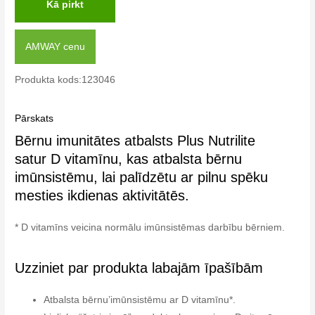
Kā pirkt
AMWAY cenu
Produkta kods:123046
Pārskats
Bērnu imunitātes atbalsts Plus Nutrilite
satur D vitamīnu, kas atbalsta bērnu
imūnsistēmu, lai palīdzētu ar pilnu spēku
mesties ikdienas aktivitātēs.
* D vitamīns veicina normālu imūnsistēmas darbību bērniem.
Uzziniet par produkta labajām īpašībām
Atbalsta bērnu’imūnsistēmu ar D vitamīnu*.