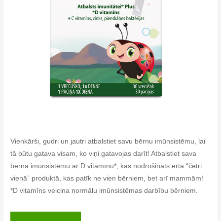
Vienkārši, gudri un jautri atbalstiet savu bērnu imūnsistēmu, lai
tā būtu gatava visam, ko viņi gatavojas darīt! Atbalstiet sava
bērna imūnsistēmu ar D vitamīnu*, kas nodrošināts ērtā “četri
vienā” produktā, kas patīk ne vien bērniem, bet arī mammām!
*D vitamīns veicina normālu imūnsistēmas darbību bērniem.