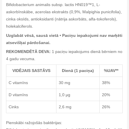
Bifidobacterium animalis subsp. lactis HN019™1, L-
askorbīnskābe, acerolas ekstrakts (0,9%, Malpighia punicifolia),
cinka oksīds, antioksidanti (nātrija askorbāts, alfa-tokoferols),
holekalciferols.
Uzglabāt vēsā, sausā vietā • Paciņu iepakojumi nav marķēti
atsevišķai pārdošanai.
REKOMENDĒTĀ DEVA:
1 paciņu iepakojums dienā bērniem no
4 gadu vecuma.
VIDĒJAIS SASTĀVS
Dienā (1 paciņa)
%UAV**
C vitamīns
30 mg
38%
D vitamīns
1,0 μg
20%
Cinks
2,6 mg
26%
Pienskābi ražojošās baktērijas: