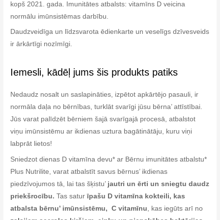
kopš 2021. gada. Imunitātes atbalsts: vitamīns D veicina
normālu imūnsistēmas darbību.
Daudzveidīga un līdzsvarota ēdienkarte un veselīgs dzīvesveids
ir ārkārtīgi nozīmīgi.
Iemesli, kādēļ jums šis produkts patiks
Nedaudz nosalt un saslapināties, izpētot apkārtējo pasauli, ir
normāla daļa no bērnības, turklāt svarīgi jūsu bērna’ attīstībai.
Jūs varat palīdzēt bērniem šajā svarīgajā procesā, atbalstot
viņu imūnsistēmu ar ikdienas uztura bagātinātāju, kuru viņi
labprāt lietos!
Sniedzot dienas D vitamīna devu* ar Bērnu imunitātes atbalstu*
Plus Nutrilite, varat atbalstīt savus bērnus’ ikdienas
piedzīvojumos tā, lai tas šķistu’
jautri un ērti un sniegtu daudz
priekšrocību.
Tas satur
īpašu D vitamīna kokteili, kas
atbalsta bērnu’ imūnsistēmu, C vitamīnu
, kas iegūts arī no