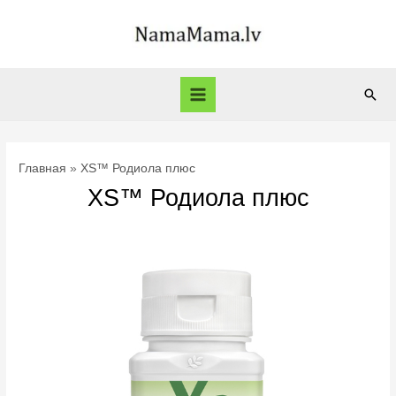
Перейти
к
содержимому
Пои
Main
Menu
Главная
XS™ Родиола плюс
XS™ Родиола плюс