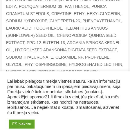
EDTA, POLYQUATERNIUM-39, PANTHENOL, PUNICA
GRANATUM STEROLS, CREATINE, ETHYLHEXYLGLYCERIN,
SODIUM HYDROXIDE, GLYCERETH-26, PHENOXYETHANOL,
LAURIC ACID, TOCOPHEROL, HELIANTHUS ANNUUS
(SUNFLOWER) SEED OIL, CHENOPODIUM QUINOA SEED
EXTRACT, PPG-12-BUTETH-16, ARGANIA SPINOSA KERNEL
OIL, HYDROLYZED ADANSONIA DIGITATA SEED EXTRACT,
SODIUM HYALURONATE, CERAMIDE NP, PROPYLENE
GLYCOL, PHYTOSPHINGOSINE, HYDROGENATED LECITHIN,
MYRISTIC ACID, POTASSIUM SORBATE, BENZYL
SALICYLATE, HEXYL CINNAMAL, HYDROXYCITRONELLAL,
Lai labāk pielāgotu tīmekļa vietnes saturu, kā arī informāciju
par mūsu pakalpojumiem un īpašajiem piedāvājumiem, šajā
LIMONENE, LINALOOL
tīmekļa vietnē tiek izmantotas sīkdatnes (cookies).
Apmeklējot sponsor21.lt tīmekļa vietni, jūs piekrītat, ka mēs
izmantojam sīkdatnes, kas nodrošina netraucētu
iepirkšanos. Ja nepiekrītat sīkdatņu izmantošanai, aizveriet
šo tīmekļa vietni.
Copyright © 2026 NamaMama.lv
ES piekrītu