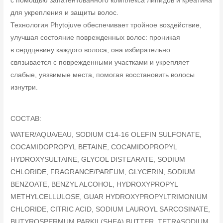
с помощью запатентованного комплекса липидов и креатина
для укрепления и защиты волос.
Технология Phytojuve обеспечивает тройное воздействие,
улучшая состояние поврежденных волос: проникая
в сердцевину каждого волоса, она избирательно
связывается с поврежденными участками и укрепляет
слабые, уязвимые места, помогая восстановить волосы
изнутри.
СОСТАВ:
WATER/AQUA/EAU, SODIUM C14-16 OLEFIN SULFONATE,
COCAMIDOPROPYL BETAINE, COCAMIDOPROPYL
HYDROXYSULTAINE, GLYCOL DISTEARATE, SODIUM
CHLORIDE, FRAGRANCE/PARFUM, GLYCERIN, SODIUM
BENZOATE, BENZYL ALCOHOL, HYDROXYPROPYL
METHYLCELLULOSE, GUAR HYDROXYPROPYLTRIMONIUM
CHLORIDE, CITRIC ACID, SODIUM LAUROYL SARCOSINATE,
BUTYROSPERMUM PARKII (SHEA) BUTTER, TETRASODIUM