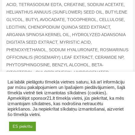
ACID, TETRASODIUM EDTA, CREATINE, SODIUM ACETATE,
HELIANTHUS ANNUUS (SUNFLOWER) SEED OIL, BUTYLENE
GLYCOL, BUTYL AVOCADATE, TOCOPHEROL, CELLULOSE,
LECITHIN, CHENOPODIUM QUINOA SEED EXTRACT,
ARGANIA SPINOSA KERNEL OIL, HYDROLYZED ADANSONIA
DIGITATA SEED EXTRACT, MYRISTIC ACID,
PHENOXYETHANOL, SODIUM HYALURONATE, ROSMARINUS
OFFICINALIS (ROSEMARY) LEAF EXTRACT, CERAMIDE NP,
PHYTOSPHINGOSINE, BENZYL ALCOHOL, BETA-
SITOSTEROL, CHLORPHENESIN, HYDROGENATED
LECITHIN, POTASSIUM SORBATE, CITRONELLOL, HEXYL
Lai labāk pielāgotu tīmekļa vietnes saturu, kā arī informāciju
par mūsu pakalpojumiem un īpašajiem piedāvājumiem, šajā
CINNAMAL, LIMONENE, LINALOOL
tīmekļa vietnē tiek izmantotas sīkdatnes (cookies).
Apmeklējot sponsor21.lt tīmekļa vietni, jūs piekrītat, ka mēs
izmantojam sīkdatnes, kas nodrošina netraucētu
iepirkšanos. Ja nepiekrītat sīkdatņu izmantošanai, aizveriet
šo tīmekļa vietni.
Copyright © 2026 NamaMama.lv
ES piekrītu