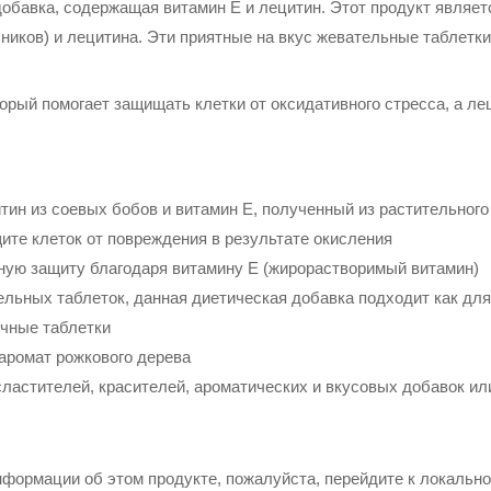
я добавка, содержащая витамин Е и лецитин. Этот продукт являе
чников) и лецитина. Эти приятные на вкус жевательные таблет
торый помогает защищать клетки от оксидативного стресса, а л
ин из соевых бобов и витамин Е, полученный из растительного
ите клеток от повреждения в результате окисления
ную защиту благодаря витамину Е (жирорастворимый витамин)
льных таблеток, данная диетическая добавка подходит как для 
ычные таблетки
аромат рожкового дерева
ластителей, красителей, ароматических и вкусовых добавок ил
формации об этом продукте, пожалуйста, перейдите к локально