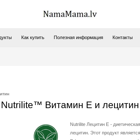
дукты
Как купить
Полезная информация
Контакты
цитин
Nutrilite™ Витамин Е и лецитин
Nutrilite Лецитин Е - диетическ
лецитин. Этот продукт являетс