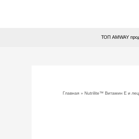
Перейти
к
содержимому
ТОП AMWAY про
Главная
Nutrilite™ Витамин Е и ле