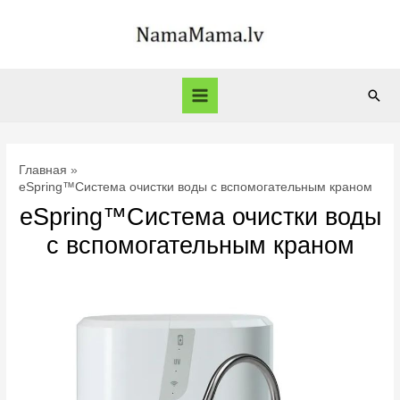
Перейти
к
содержимому
Пои
Main
Menu
Главная
eSpring™Система очистки воды с вспомогательным краном
eSpring™Система очистки воды
с вспомогательным краном