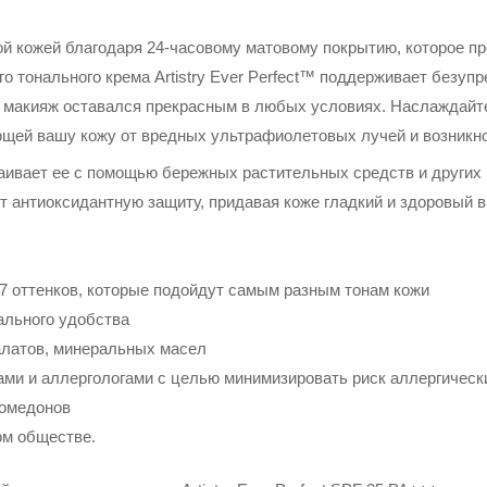
й кожей благодаря 24-часовому матовому покрытию, которое п
го тонального крема Artistry Ever Perfect™ поддерживает безуп
ваш макияж оставался прекрасным в любых условиях. Наслаждай
ющей вашу кожу от вредных ультрафиолетовых лучей и возникн
аивает ее с помощью бережных растительных средств и других 
 антиоксидантную защиту, придавая коже гладкий и здоровый ви
17 оттенков, которые подойдут самым разным тонам кожи
ального удобства
алатов, минеральных масел
ми и аллергологами с целью минимизировать риск аллергическ
комедонов
ом обществе.