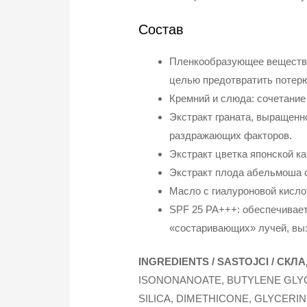
Состав
Пленкообразующее вещество:
целью предотвратить потерю
Кремний и слюда: сочетание
Экстракт граната, выращенно
раздражающих факторов.
Экстракт цветка японской к
Экстракт плода абельмоша 
Масло с гиалуроновой кисло
SPF 25 PA+++: обеспечивает
«состаривающих» лучей, вы
INGREDIENTS / SASTOJCI / СКЛ
ISONONANOATE, BUTYLENE GLYC
SILICA, DIMETHICONE, GLYCER