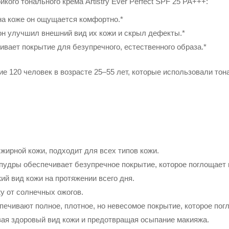
кого тонального крема Artistry Ever Perfect SPF 25 PA+++:
 на коже он ощущается комфортно.*
 он улучшил внешний вид их кожи и скрыл дефекты.*
ивает покрытие для безупречного, естественного образа.*
е 120 человек в возрасте 25–55 лет, которые использовали тон
жирной кожи, подходит для всех типов кожи.
пудры обеспечивает безупречное покрытие, которое поглощает
ий вид кожи на протяжении всего дня.
у от солнечных ожогов.
печивают полное, плотное, но невесомое покрытие, которое пог
вая здоровый вид кожи и предотвращая осыпание макияжа.