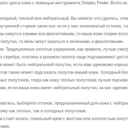
его цвета кожи с помощью инструмента Shades Finder. Всего их
олодный, теплый или нейтральный. Вы можете это сделать, отве
утренней стороне запястья: если у них зеленоватый оттенок, то
ны кажутся синими или фиолетовыми, то ваша коже скорее всег
полутон, то вены могут казаться и зелеными, и фиолетовыми.
я. Традиционные золотые украшения, как правило, лучше смотр
з серебра, платины и розового золота чаще подчеркивают дост
и может быть нейтральный полутон, если вам одинаково хорошо 
ов также может подсказать полутон вашей кожи. Холодный бел
ных полутонов, тогда как кожу теплых полутонов лучше подчер
ями, если ваша кожа имеет нейтральный полутон, на вас одина
аетесь, выберите оттенок, предназначенный для кожи с нейтра
ожу как теплых, так и холодных полутонов.
и стоит искать тональный крем с желтым или золотистым полу
чаев.