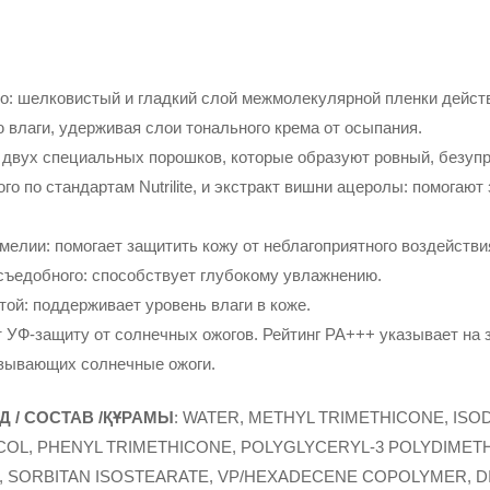
 шелковистый и гладкий слой межмолекулярной пленки действу
 влаги, удерживая слои тонального крема от осыпания.
 двух специальных порошков, которые образуют ровный, безуп
го по стандартам Nutrilite, и экстракт вишни ацеролы: помогаю
амелии: помогает защитить кожу от неблагоприятного воздейств
съедобного: способствует глубокому увлажнению.
той: поддерживает уровень влаги в коже.
 УФ-защиту от солнечных ожогов. Рейтинг PA+++ указывает на
зывающих солнечные ожоги.
АД / СОСТАВ /ҚҰРАМЫ
: WATER, METHYL TRIMETHICONE, IS
OL, PHENYL TRIMETHICONE, POLYGLYCERYL-3 POLYDIMET
IN, SORBITAN ISOSTEARATE, VP/HEXADECENE COPOLYMER, 