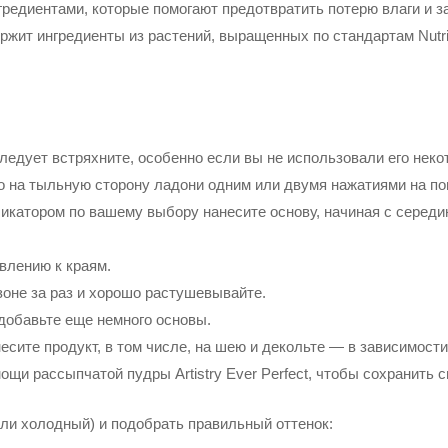
едиентами, которые помогают предотвратить потерю влаги и за
жит ингредиенты из растений, выращенных по стандартам Nutril
ледует встряхните, особенно если вы не использовали его неко
 на тыльную сторону ладони одним или двумя нажатиями на по
икатором по вашему выбору нанесите основу, начиная с середи
влению к краям.
зоне за раз и хорошо растушевывайте.
добавьте еще немного основы.
сите продукт, в том числе, на шею и декольте — в зависимости
ощи рассыпчатой пудры Artistry Ever Perfect, чтобы сохранить 
или холодный) и подобрать правильный оттенок: