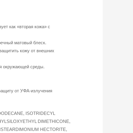
ет как «вторая кожа» с
речный матовый блеск.
т защитить кожу от внешних
ия окружающей среды.
 защиту от УФА-излучения
ODODECANE, ISOTRIDECYL
HYLSILOXYETHYL DIMETHICONE,
DISTEARDIMONIUM HECTORITE,