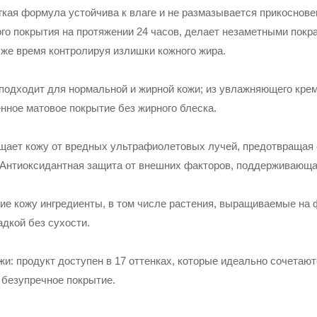
гкая формула устойчива к влаге и не размазывается прикоснове
го покрытия на протяжении 24 часов, делает незаметными пок
 же время контролируя излишки кожного жира.
подходит для нормальной и жирной кожи; из увлажняющего кре
енное матовое покрытие без жирного блеска.
щает кожу от вредных ультрафиолетовых лучей, предотвращая 
Антиоксидантная защита от внешних факторов, поддерживающая
е кожу ингредиенты, в том числе растения, выращиваемые на ф
адкой без сухости.
жи: продукт доступен в 17 оттенках, которые идеально сочетаю
 безупречное покрытие.