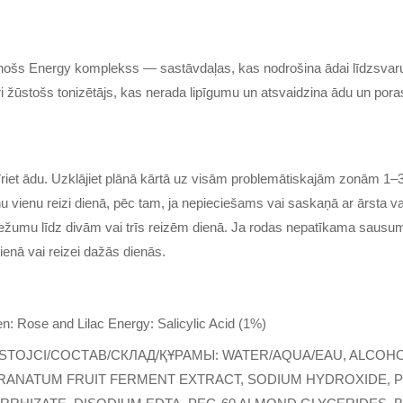
ošs Energy komplekss — sastāvdaļas, kas nodrošina ādai līdzsva
žūstošs tonizētājs, kas nerada lipīgumu un atsvaidzina ādu un poras
riet ādu. Uzklājiet plānā kārtā uz visām problemātiskajām zonām 1–3 
nu vienu reizi dienā, pēc tam, ja nepieciešams vai saskaņā ar ārsta v
biežumu līdz divām vai trīs reizēm dienā. Ja rodas nepatīkama sausum
dienā vai reizei dažās dienās.
n: Rose and Lilac Energy: Salicylic Acid (1%)
TOJCI/СОСТАВ/СКЛАД/ҚҰРАМЫ: WATER/AQUA/EAU, ALCOHOL 
GRANATUM FRUIT FERMENT EXTRACT, SODIUM HYDROXIDE, P