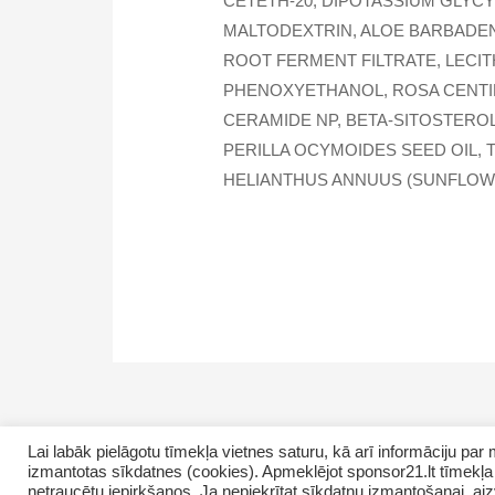
CETETH-20, DIPOTASSIUM GLYCY
MALTODEXTRIN, ALOE BARBADEN
ROOT FERMENT FILTRATE, LECIT
PHENOXYETHANOL, ROSA CENTIFOL
CERAMIDE NP, BETA-SITOSTEROL
PERILLA OCYMOIDES SEED OIL, 
HELIANTHUS ANNUUS (SUNFLOWE
Lai labāk pielāgotu tīmekļa vietnes saturu, kā arī informāciju p
izmantotas sīkdatnes (cookies). Apmeklējot sponsor21.lt tīmekļa 
Copyright © 2026 NamaMama.lv
netraucētu iepirkšanos. Ja nepiekrītat sīkdatņu izmantošanai, aizv