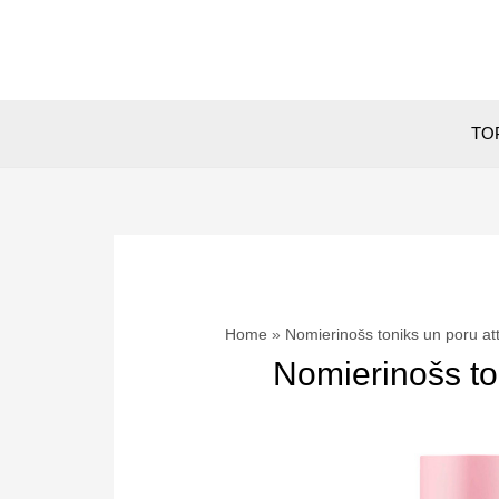
Skip
to
content
TOP
Home
Nomierinošs toniks un poru att
Nomierinošs ton