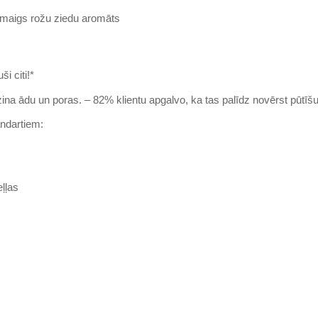
 maigs rožu ziedu aromāts
ši citi!*
zina ādu un poras. – 82% klientu apgalvo, ka tas palīdz novērst pūtīš
andartiem:
m
ļļas