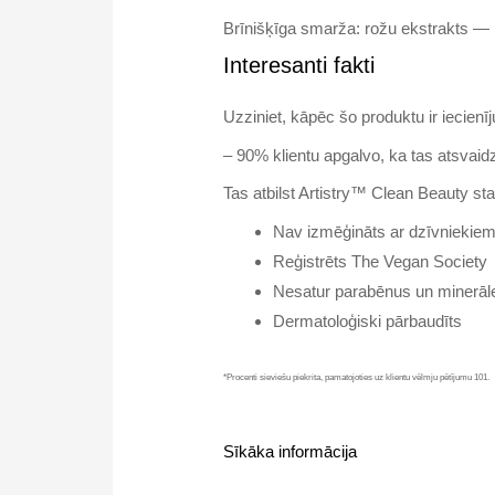
Brīnišķīga smarža: rožu ekstrakts —
Interesanti fakti
Uzziniet, kāpēc šo produktu ir iecienīju
– 90% klientu apgalvo, ka tas atsvaid
Tas atbilst Artistry™ Clean Beauty st
Nav izmēģināts ar dzīvniekie
Reģistrēts The Vegan Society
Nesatur parabēnus un minerāle
Dermatoloģiski pārbaudīts
*Procenti sieviešu piekrita, pamatojoties uz klientu vēlmju pētījumu 101.
Sīkāka informācija