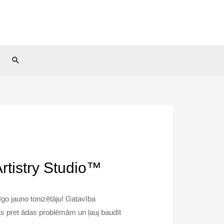
Search
Artistry Studio™
go jauno tonizētāju! Gatavība
nās pret ādas problēmām un ļauj baudīt