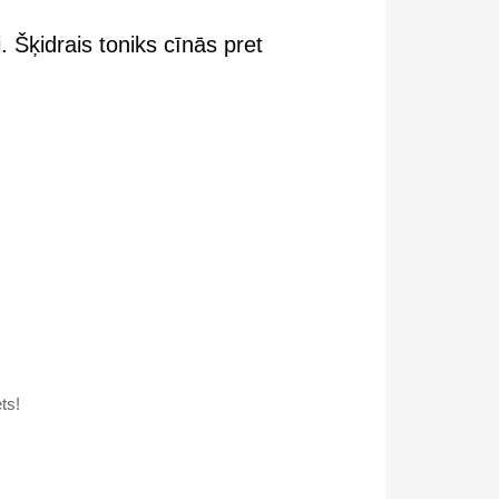
 Šķidrais toniks cīnās pret
ts!