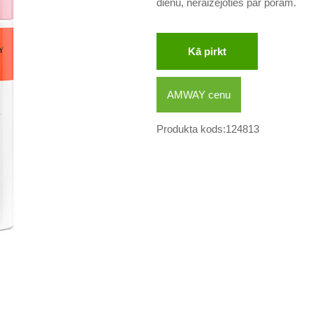
dienu, neraizējoties par porām.
Kā pirkt
AMWAY cenu
Produkta kods:124813