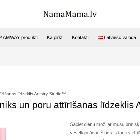
 AMWAY produkti
Kā pirkt
Kontakti
Latviešu valoda
īrīšanas līdzeklis Artistry Studio™
iks un poru attīrīšanas līdzeklis 
Sāciet dienu moži ar mūsu brīnišķī
veselīgai ādai. Šķidrais toniks cī