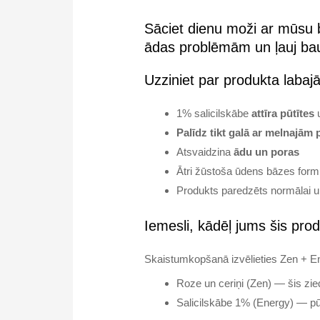
Sāciet dienu moži ar mūsu br
ādas problēmām un ļauj bau
Uzziniet par produkta laba
1% salicilskābe
attīra pūtītes
Palīdz tikt galā ar melnajām
Atsvaidzina
ādu un poras
Ātri žūstoša ūdens bāzes form
Produkts paredzēts normālai un
Iemesli, kādēļ jums šis prod
Skaistumkopšanā izvēlieties Zen + E
Roze un ceriņi (Zen) — šis zie
Salicilskābe 1% (Energy) — pūt