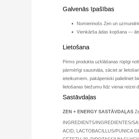
Galvenās īpašības
Nomierinošs Zen un uzmundrin
Vienkārša ādas kopšana — ātri 
Lietošana
Pirms produkta uzklāšanas rūpīgi notī
pārmērīgi sausināta, sāciet ar lietoša
ieteikumiem, pakāpeniski palieliniet 
lietošanas biežumu līdz vienai reizei 
Sastāvdaļas
ZEN + ENERGY SASTĀVDAĻAS
Ze
INGREDIENTS/INGREDIENTES/SAS
ACID, LACTOBACILLUS/PUNICA 