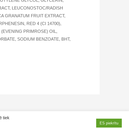
BUTYLENE GLYCOL, GLYCERIN,
TRACT, LEUCONOSTOC/RADISH
ICA GRANATUM FRUIT EXTRACT,
HENESIN, RED 4 (CI 14700),
(EVENING PRIMROSE) OIL,
ORBATE, SODIUM BENZOATE, BHT,
ē tiek
Contacts
ES piekrītu