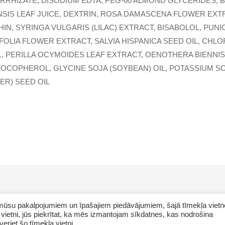
RRHIZATE, DISODIUM EDTA, PEG-60 ALMOND GLYCERIDES, 
SIS LEAF JUICE, DEXTRIN, ROSA DAMASCENA FLOWER EX
HIN, SYRINGA VULGARIS (LILAC) EXTRACT, BISABOLOL, PUN
IA FLOWER EXTRACT, SALVIA HISPANICA SEED OIL, CHLORP
, PERILLA OCYMOIDES LEAF EXTRACT, OENOTHERA BIENNIS 
TOCOPHEROL, GLYCINE SOJA (SOYBEAN) OIL, POTASSIUM S
R) SEED OIL
ar mūsu pakalpojumiem un īpašajiem piedāvājumiem, šajā tīmekļa vietn
vietni, jūs piekrītat, ka mēs izmantojam sīkdatnes, kas nodrošina
eriet šo tīmekļa vietni.