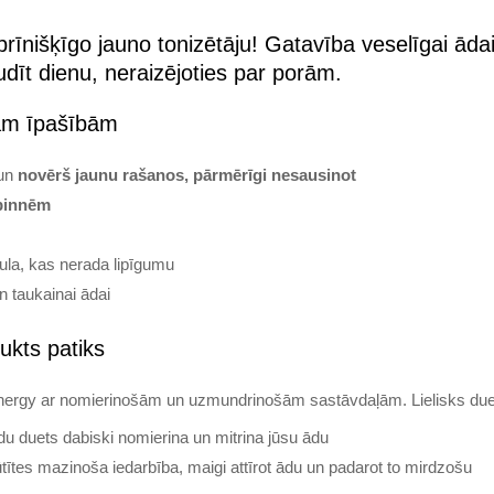
īnišķīgo jauno tonizētāju! Gatavība veselīgai ādai.
dīt dienu, neraizējoties par porām.
jām īpašībām
un
novērš jaunu rašanos, pārmērīgi nesausinot
 pinnēm
ula, kas nerada lipīgumu
 taukainai ādai
ukts patiks
nergy ar nomierinošām un uzmundrinošām sastāvdaļām. Lielisks due
du duets dabiski nomierina un mitrina jūsu ādu
ītes mazinoša iedarbība, maigi attīrot ādu un padarot to mirdzošu