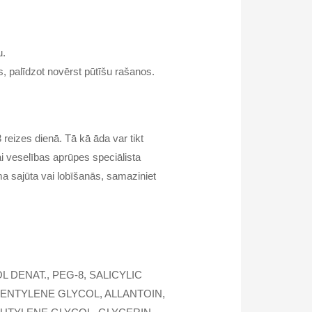
ru.
, palīdzot novērst pūtīšu rašanos.
reizes dienā. Tā kā āda var tikt
ai veselības aprūpes speciālista
a sajūta vai lobīšanās, samaziniet
DENAT., PEG-8, SALICYLIC
ENTYLENE GLYCOL, ALLANTOIN,