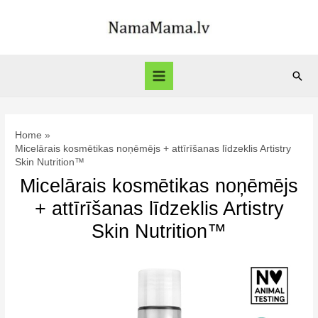
Skip
to
content
Sear
Main
Menu
Home
Micelārais kosmētikas noņēmējs + attīrīšanas līdzeklis Artistry
Skin Nutrition™
Micelārais kosmētikas noņēmējs
+ attīrīšanas līdzeklis Artistry
Skin Nutrition™