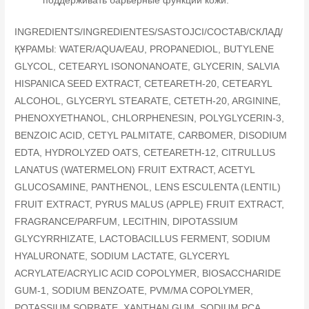
поддерживать барьерные функции кожи.
INGREDIENTS/INGREDIENTES/SASTOJCI/COCTAB/СКЛАД/
ҚҰРАМЫ: WATER/AQUA/EAU, PROPANEDIOL, BUTYLENE
GLYCOL, CETEARYL ISONONANOATE, GLYCERIN, SALVIA
HISPANICA SEED EXTRACT, CETEARETH-20, CETEARYL
ALCOHOL, GLYCERYL STEARATE, CETETH-20, ARGININE,
PHENOXYETHANOL, CHLORPHENESIN, POLYGLYCERIN-3,
BENZOIC ACID, CETYL PALMITATE, CARBOMER, DISODIUM
EDTA, HYDROLYZED OATS, CETEARETH-12, CITRULLUS
LANATUS (WATERMELON) FRUIT EXTRACT, ACETYL
GLUCOSAMINE, PANTHENOL, LENS ESCULENTA (LENTIL)
FRUIT EXTRACT, PYRUS MALUS (APPLE) FRUIT EXTRACT,
FRAGRANCE/PARFUM, LECITHIN, DIPOTASSIUM
GLYCYRRHIZATE, LACTOBACILLUS FERMENT, SODIUM
HYALURONATE, SODIUM LACTATE, GLYCERYL
ACRYLATE/ACRYLIC ACID COPOLYMER, BIOSACCHARIDE
GUM-1, SODIUM BENZOATE, PVM/MA COPOLYMER,
POTASSIUM SORBATE, XANTHAN GUM, SODIUM PCA,