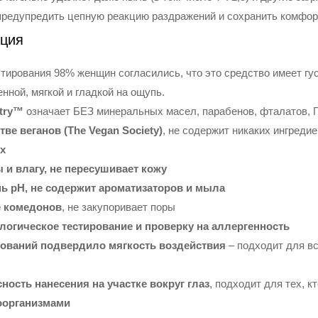
предупредить цепную реакцию раздражений и сохранить комфор
ция
стирования 98% женщин согласились, что это средство имеет гу
нной, мягкой и гладкой на ощупь.
stry™
означает БЕЗ минеральных масел, парабенов, фталатов, 
ве веганов (The Vegan Society)
, не содержит никаких ингреди
х
 и влагу, не пересушивает кожу
 pH, не содержит ароматизаторов и мыла
е комедонов
, не закупоривает поры
огическое тестирование и проверку на аллергенность
рований подвердило мягкость воздействия
– подходит для вс
ность нанесения на участке вокруг глаз
, подходит для тех, 
оорганизмами