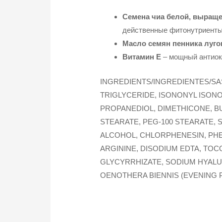
Семена чиа белой, выращен
действенные фитонутриенты 
Масло семян пенника луго
Витамин E
– мощный антиок
INGREDIENTS/INGREDIENTES/SA
TRIGLYCERIDE, ISONONYL ISON
PROPANEDIOL, DIMETHICONE, B
STEARATE, PEG-100 STEARATE, 
ALCOHOL, CHLORPHENESIN, PHE
ARGININE, DISODIUM EDTA, TOC
GLYCYRRHIZATE, SODIUM HYALUR
OENOTHERA BIENNIS (EVENING P