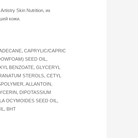
istry Skin Nutrition, их
шей кожи.
ADECANE, CAPRYLIC/CAPRIC
DOWFOAM) SEED OIL,
LKYL BENZOATE, GLYCERYL
 GRANATUM STEROLS, CETYL
POLYMER, ALLANTOIN,
LYCERIN, DIPOTASSIUM
LA OCYMOIDES SEED OIL,
L, BHT