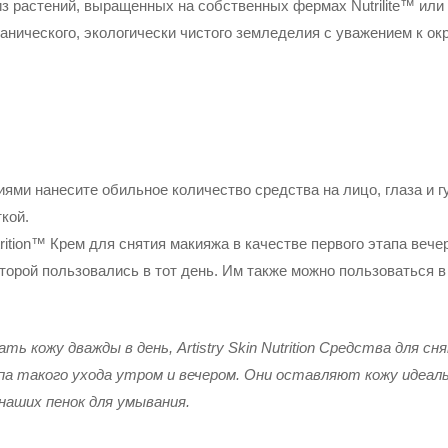
з растений, выращенных на собственных фермах Nutrilite™ или
анического, экологически чистого земледелия с уважением к о
ми нанесите обильное количество средства на лицо, глаза и г
кой.
utrition™ Крем для снятия макияжа в качестве первого этапа веч
торой пользовались в тот день. Им также можно пользоваться в
ь кожу дважды в день, Artistry Skin Nutrition Средства для с
па такого ухода утром и вечером. Они оставляют кожу идеал
аших пенок для умывания.