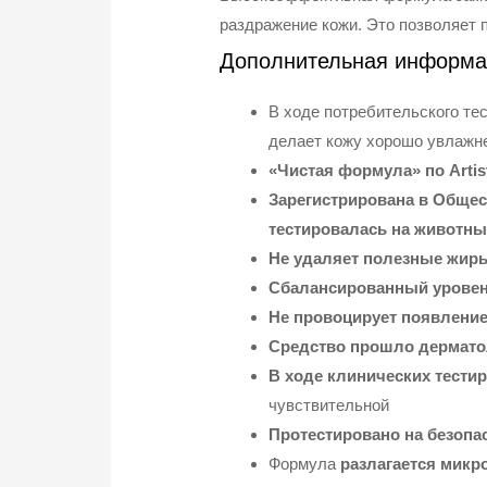
раздражение кожи. Это позволяет 
Дополнительная информа
В ходе потребительского те
делает кожу хорошо увлажне
«Чистая формула» по Arti
Зарегистрирована в Общест
тестировалась на животны
Не удаляет полезные жиры
Сбалансированный уровень
Не провоцирует появлени
Средство прошло дерматол
В ходе клинических тести
чувствительной
Протестировано на безопас
Формула
разлагается микр