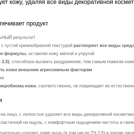
ет кожу, удаляя все виды декоративной космети
печивает продукт
НЫЙ результат!
с густой кремообразной текстурой
растворяет все виды средс
кие формулы
, оставляя кожу мягкой и упругой
2,5)
, способную вызвать раздражение, тем самым помогая кож
ть кожи внешним агрессивным факторам
жи
микробиома кожи
, соответственно, не повреждает ее естестве
я
на лицо, с легкостью удаляет все виды декоративной косметики
 эластичной на ощупь, с комфортным ощущением чистоты и свеж
тельно удаляет даже пыль (в том числе ТЧ 2,5) и другие загр