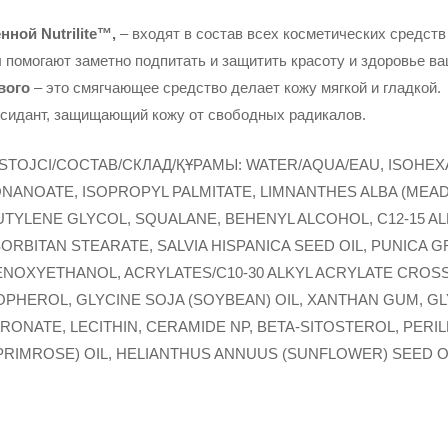
ной Nutrilite™,
– входят в состав всех косметических средств Art
помогают заметно подпитать и защитить красоту и здоровье ва
вого
– это смягчающее средство делает кожу мягкой и гладкой.
сидант, защищающий кожу от свободных радикалов.
STOJCI/COCTAB/СКЛАД/ҚҰРАМЫ: WATER/AQUA/EAU, ISOHEX
ONANOATE, ISOPROPYL PALMITATE, LIMNANTHES ALBA (MEA
UTYLENE GLYCOL, SQUALANE, BEHENYL ALCOHOL, C12-15 A
SORBITAN STEARATE, SALVIA HISPANICA SEED OIL, PUNICA
NOXYETHANOL, ACRYLATES/C10-30 ALKYL ACRYLATE CROSS
OPHEROL, GLYCINE SOJA (SOYBEAN) OIL, XANTHAN GUM, G
ONATE, LECITHIN, CERAMIDE NP, BETA-SITOSTEROL, PERIL
RIMROSE) OIL, HELIANTHUS ANNUUS (SUNFLOWER) SEED OI