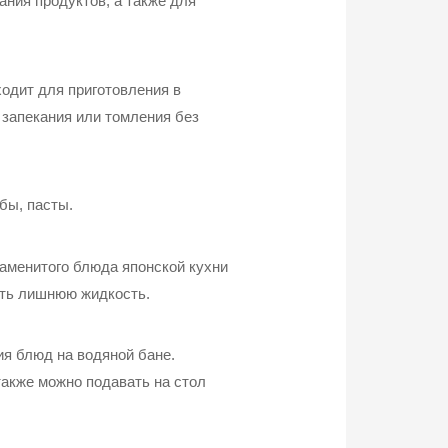
ния продуктов, а также для
ходит для приготовления в
 запекания или томления без
бы, пасты.
наменитого блюда японской кухни
ить лишнюю жидкость.
ия блюд на водяной бане.
также можно подавать на стол