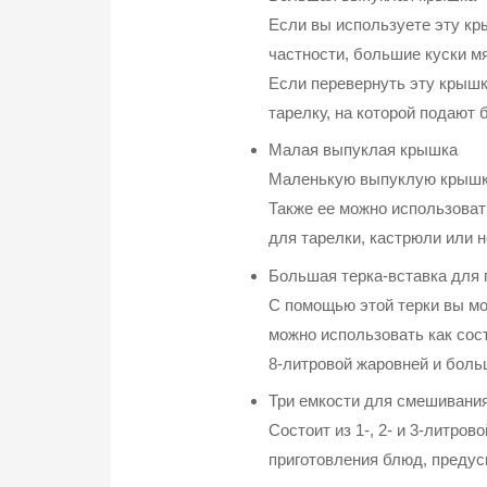
Если вы используете эту кры
частности, большие куски м
Если перевернуть эту крышк
тарелку, на которой подают 
Малая выпуклая крышка
Маленькую выпуклую крышку
Также ее можно использоват
для тарелки, кастрюли или 
Большая терка-вставка для г
С помощью этой терки вы мож
можно использовать как с
8-литровой жаровней и боль
Три емкости для смешивани
Состоит
из 1-, 2- и 3-литр
приготовления блюд, преду