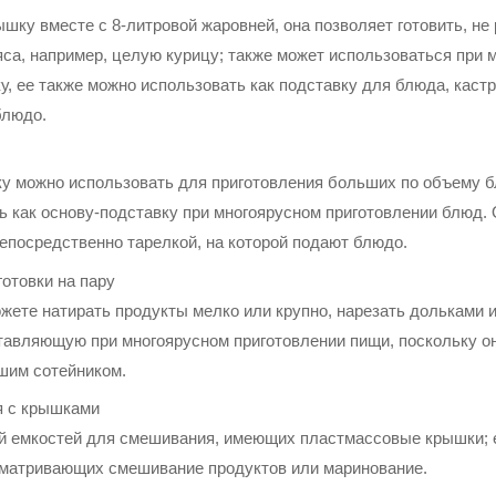
шку вместе с 8-литровой жаровней, она позволяет готовить, не
яса, например, целую курицу; также может использоваться при 
у, ее также можно использовать как подставку для блюда, каст
блюдо.
 можно использовать для приготовления больших по объему бл
ь как основу-подставку при многоярусном приготовлении блюд.
непосредственно тарелкой, на которой подают блюдо.
отовки на пару
ете натирать продукты мелко или крупно, нарезать дольками и 
оставляющую
при многоярусном приготовлении пищи, поскольку о
шим сотейником.
я с крышками
овой емкостей для смешивания, имеющих пластмассовые крышки;
сматривающих смешивание продуктов или маринование.