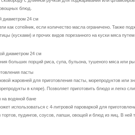
сковороду с длинной ручкой для поджаривания или фламбирова
 овощных блюд.
й диаметром 24 см
ли как сотейник, если количество масла ограничено. Также под
тицы (кусками) и прочих видов порезанного на куски мяса путем
ой диаметром 24 см
ния больших порций риса, супа, бульона, тушеного мяса или ры
отовления пасты
ровой жаровней для приготовления пасты, морепродуктов или з
орепродукты в кляре). Позволяет приготовить блюдо и легко сл
и на водяной бане
ожет использоваться с 4-литровой пароваркой для приготовлен
тортов, пудингов, соусов, лапши, овощей и блюд из яиц. В ней 