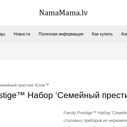
нды
Новости
Полезная информация
Как купить
Ко
Семейный престиж’ iCook™
estige™ Набор ‘Семейный прест
Family Prestige™ Набор 'Семей
столовых приборов из нержавею