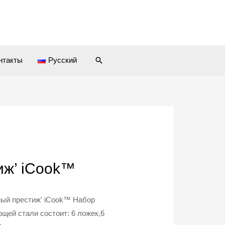
Поиск
нтакты
Русский
иж’ iCook™
ный престиж' iCook™ Набор
щей стали состоит: 6 ложек,6