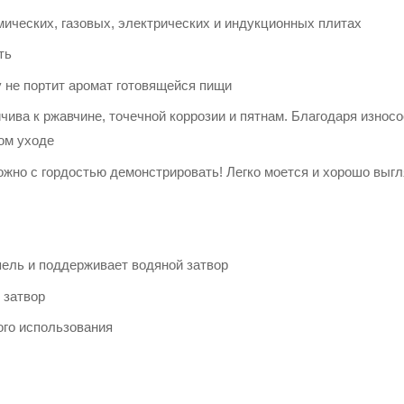
мических, газовых, электрических и индукционных плитах
ть
у не портит аромат готовящейся пищи
чива к ржавчине, точечной коррозии и пятнам. Благодаря износ
ом уходе
ожно с гордостью демонстрировать! Легко моется и хорошо выг
ель и поддерживает водяной затвор
 затвор
ого использования