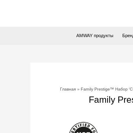
Перейти
к
содержимому
AMWAY продукты
Бре
Главная
Family Prestige™ Набор ‘
Family Pr