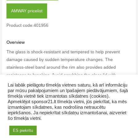
AMWAY pricelist
Product code:401956
Overview
The glass is shock-resistant and tempered to help prevent
damage caused by sudden temperature changes. The
stainless-steel band around the rim also provides added
resistance to breaking. Avoid scrubbing the glass lid with
abrasive cleaners, as it can scratch the glass. Scratches can
Lai labāk pielāgotu tīmekļa vietnes saturu, kā arī informāciju
par mūsu pakalpojumiem un īpašajiem piedāvājumiem, šajā
cause the lid to crack. Glass: 4.00 mm thick.
tīmekļa vietnē tiek izmantotas sīkdatnes (cookies).
Apmeklējot sponsor21.lt tīmekļa vietni, jūs piekrītat, ka mēs
izmantojam sīkdatnes, kas nodrošina netraucētu
iepirkšanos. Ja nepiekrītat sīkdatņu izmantošanai, aizveriet
šo tīmekļa vietni.
Copyright © 2026 NamaMama.lv
ES piekrītu