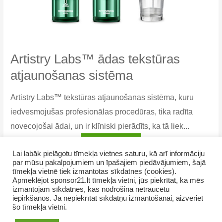
Artistry Labs™ ādas tekstūras
atjaunošanas sistēma
Artistry Labs™ tekstūras atjaunošanas sistēma, kuru
iedvesmojušas profesionālas procedūras, tika radīta
novecojošai ādai, un ir klīniski pierādīts, ka tā liek...
Artistry
Lasīt vairāk
Lai labāk pielāgotu tīmekļa vietnes saturu, kā arī informāciju
Labs™
par mūsu pakalpojumiem un īpašajiem piedāvājumiem, šajā
ādas
tīmekļa vietnē tiek izmantotas sīkdatnes (cookies).
tekstūras
Apmeklējot sponsor21.lt tīmekļa vietni, jūs piekrītat, ka mēs
atjaunošanas
izmantojam sīkdatnes, kas nodrošina netraucētu
iepirkšanos. Ja nepiekrītat sīkdatņu izmantošanai, aizveriet
sistēma
šo tīmekļa vietni.
Copyright © 2026 NamaMama.lv