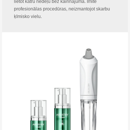
lietot katru nedēļu bez kairinājuma. Imitē
profesionālas procedūras, neizmantojot skarbu
ķīmisko vielu.