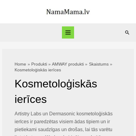
Skip
to
content
Sear
Main
Menu
Home
Produkti
AMWAY produkti
Skaistums
Kosmetoloģiskās ierīces
Kosmetoloģiskās
ierīces
Artistry Labs un Dermasonic kosmetoloģiskās
ierīces ir paredzētas visiem ādas tipiem un ir
pietiekami saudzīgas un drošas, lai tās varētu